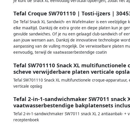
Je kunt de Snack XL eenvoudig verticaal opbergen, zodat het 
Tefal Croque SW701110 | Tosti-ijzers | 304
De Tefal Snack XL Sandwich- en Wafelmaker is een veelzijdige k
elke maaltijd. Dankzij de extra grote en diepe platen kun je gen
gevulde sandwiches. Of je nu een gelaagd club-sandwich of een 
aan jouw wensen aan. Dankzij de innovatieve technologie word
aanpassing van de vulling mogelijk. De verwisselbare platen 
eenvoudig, terwijl de vaatwasserbestendige coatin
Tefal SW701110 Snack XL multifunctionele
scheve verwijderbare platen verticale opsl
Tefal SW701110 Snack XL multifunctionele croque-apparatuur, 
verticale opslag
Tefal 2-in-1-sandwichmaker SW7011 snack X
vaatwasserbestendige bakplatensets inclu
Tefal 2-in-1-sandwichmaker SW7011 snack XL 2 antiaanbak- + v
receptenboek