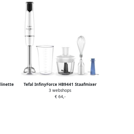
linette
Tefal InfinyForce HB9441 Staafmixer
3 webshops
parante
Inclusief Mengbeker Hakmolen Garde
€ 64,-
en Ice-crusher Ergonomische
Snelheidsregeling Geschikt voor
Sauzen en Soepen Wit 1000W