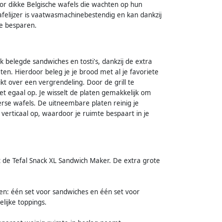
r dikke Belgische wafels die wachten op hun
afelijzer is vaatwasmachinebestendig en kan dankzij
e besparen.
k belegde sandwiches en tosti's, dankzij de extra
ten. Hierdoor beleg je je brood met al je favoriete
ikt over een vergrendeling. Door de grill te
t egaal op. Je wisselt de platen gemakkelijk om
rse wafels. De uitneembare platen reinig je
 verticaal op, waardoor je ruimte bespaart in je
met de Tefal Snack XL Sandwich Maker. De extra grote
en: één set voor sandwiches en één set voor
lijke toppings.