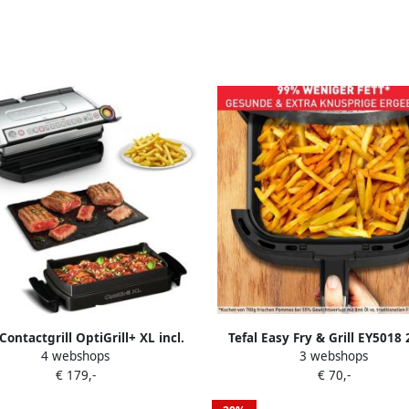
 Contactgrill OptiGrill+ XL incl.
Tefal Easy Fry & Grill EY5018 
4 webshops
3 webshops
laat handmatige modus met 4
Airfryer & Grill 4.2L 1550W G
€ 179,-
€ 70,-
mperaturen 9 automatische
Aluminium Grillrooster 7
kookprogramma's
Energiebesparing Voor 4 Per