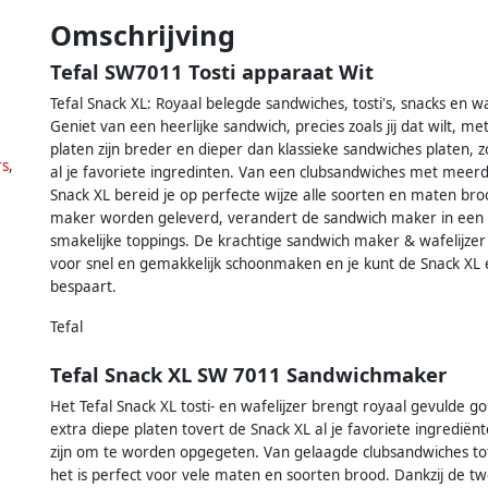
Omschrijving
Tefal SW7011 Tosti apparaat Wit
Tefal Snack XL: Royaal belegde sandwiches, tosti's, snacks en w
Geniet van een heerlijke sandwich, precies zoals jij dat wilt, 
platen zijn breder en dieper dan klassieke sandwiches platen, 
rs
,
al je favoriete ingredinten. Van een clubsandwiches met meerd
Snack XL bereid je op perfecte wijze alle soorten en maten bro
maker worden geleverd, verandert de sandwich maker in een w
smakelijke toppings. De krachtige sandwich maker & wafelijze
voor snel en gemakkelijk schoonmaken en je kunt de Snack XL 
bespaart.
Tefal
Tefal Snack XL SW 7011 Sandwichmaker
Het Tefal Snack XL tosti- en wafelijzer brengt royaal gevulde g
extra diepe platen tovert de Snack XL al je favoriete ingrediënten
zijn om te worden opgegeten. Van gelaagde clubsandwiches tot r
het is perfect voor vele maten en soorten brood. Dankzij de t