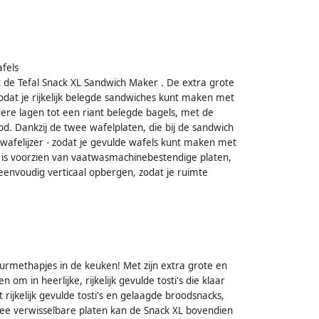
afels
met de Tefal Snack XL Sandwich Maker . De extra grote
zodat je rijkelijk belegde sandwiches kunt maken met
ere lagen tot een riant belegde bagels, met de
od. Dankzij de twee wafelplaten, die bij de sandwich
afelijzer - zodat je gevulde wafels kunt maken met
r is voorzien van vaatwasmachinebestendige platen,
eenvoudig verticaal opbergen, zodat je ruimte
ourmethapjes in de keuken! Met zijn extra grote en
 om in heerlijke, rijkelijk gevulde tosti's die klaar
ijkelijk gevulde tosti's en gelaagde broodsnacks,
wee verwisselbare platen kan de Snack XL bovendien