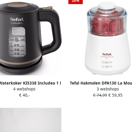
20%
wasmachinebestendige platen
gc724d
Waterkoker KI5338 Includeo 1 l
Tefal Hakmolen DPA130 La Mou
4 webshops
3 webshops
300g inhoud 360°-deksel trans
€ 40,-
€ 74,99
€ 59,95
container