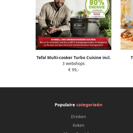
Tefal Multi-cooker Turbo Cuisine incl.
T
3 webshops
stoominzet maatbeker rijstlepel en
Brood
€ 99,-
pollepel elektr. snelkookpan 10 aut.
Capa
programma's 1-knops-bediening
cy7548
Populaire
categorieën
Drinken
Koken