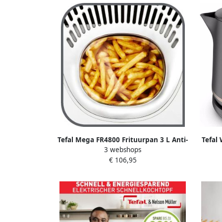
vaat
Tefal Mega FR4800 Frituurpan 3 L Anti-
Tefal 
3 webshops
geurfilter Kijkvenster Makkelijk
€ 106,95
Schoonmaken Voor Grote Porties
2100W