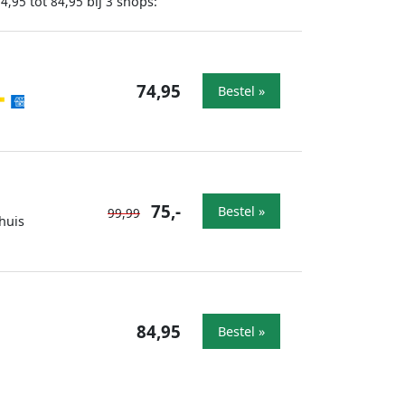
tot
bij
shops:
74,95
84,95
3
74,95
Bestel »
75,-
Bestel »
99,99
huis
84,95
Bestel »