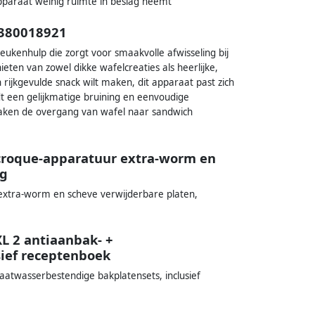
apparaat weinig ruimte in beslag neemt
5380018921
eukenhulp die zorgt voor smaakvolle afwisseling bij
ieten van zowel dikke wafelcreaties als heerlijke,
rijkgevulde snack wilt maken, dit apparaat past zich
t een gelijkmatige bruining en eenvoudige
maken de overgang van wafel naar sandwich
 croque-apparatuur extra-worm en
ag
extra-worm en scheve verwijderbare platen,
L 2 antiaanbak- +
sief receptenboek
aatwasserbestendige bakplatensets, inclusief