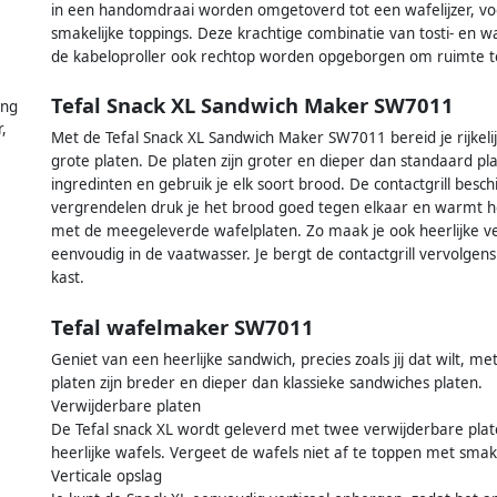
in een handomdraai worden omgetoverd tot een wafelijzer, voo
smakelijke toppings. Deze krachtige combinatie van tosti- en w
de kabeloproller ook rechtop worden opgeborgen om ruimte t
Tefal Snack XL Sandwich Maker SW7011
ing
,
Met de Tefal Snack XL Sandwich Maker SW7011 bereid je rijkelij
grote platen. De platen zijn groter en dieper dan standaard pla
ingredinten en gebruik je elk soort brood. De contactgrill besch
vergrendelen druk je het brood goed tegen elkaar en warmt he
met de meegeleverde wafelplaten. Zo maak je ook heerlijke ve
eenvoudig in de vaatwasser. Je bergt de contactgrill vervolgens
kast.
Tefal wafelmaker SW7011
Geniet van een heerlijke sandwich, precies zoals jij dat wilt, 
platen zijn breder en dieper dan klassieke sandwiches platen.
Verwijderbare platen
De Tefal snack XL wordt geleverd met twee verwijderbare plat
heerlijke wafels. Vergeet de wafels niet af te toppen met smake
Verticale opslag