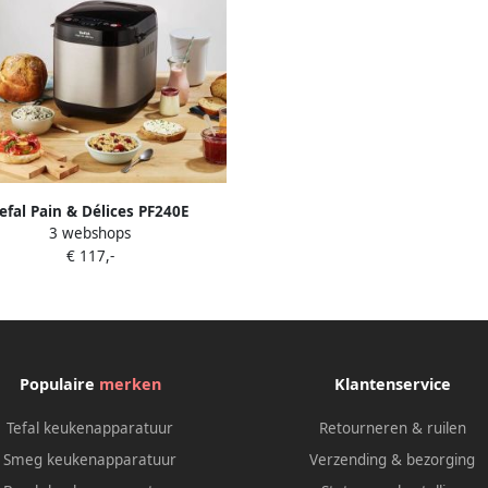
efal Pain & Délices PF240E
3 webshops
bakmachine 20 Programma's 1L
€ 117,-
citeit Inclusief Yoghurtmaker
Populaire
merken
Klantenservice
Tefal keukenapparatuur
Retourneren & ruilen
Smeg keukenapparatuur
Verzending & bezorging