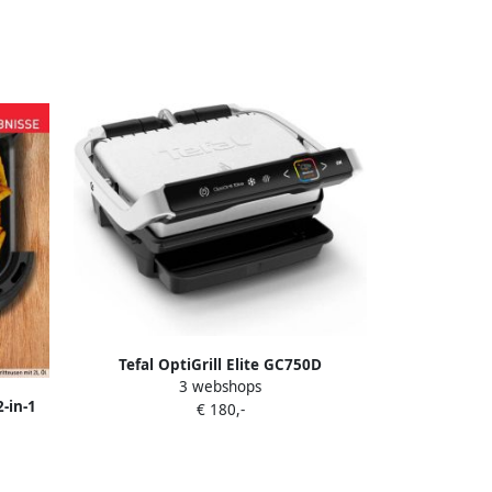
Tefal OptiGrill Elite GC750D
3 webshops
Intelligente Contactgrill 12
2-in-1
€ 180,-
Automatische Programma's Digitale
egoten
grillassistent Gaarheidsindicator
0%
Boostfunctie voor grillstrepen 2000W
sonen
RVS