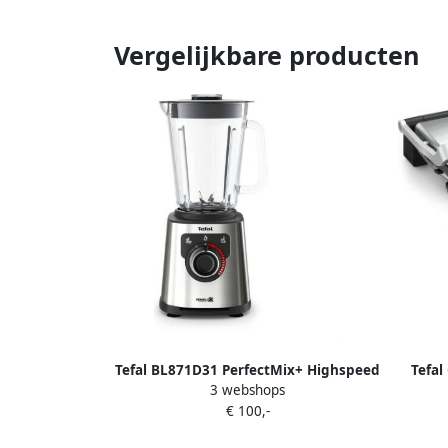
Vergelijkbare producten
Tefal BL871D31 PerfectMix+ Highspeed
Tefal
3 webshops
Blender Grijs
bakp
€ 100,-
te