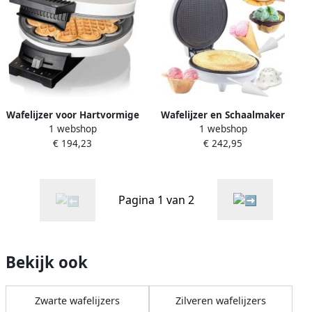
Wafelijzer voor Hartvormige
Wafelijzer en Schaalmaker
1 webshop
1 webshop
Wafels 930W Met Snelle
voor IJshoorntjes en Wafels
€ 194,23
€ 242,95
Indicatie
Pagina 1 van 2
Bekijk ook
Zwarte wafelijzers
Zilveren wafelijzers