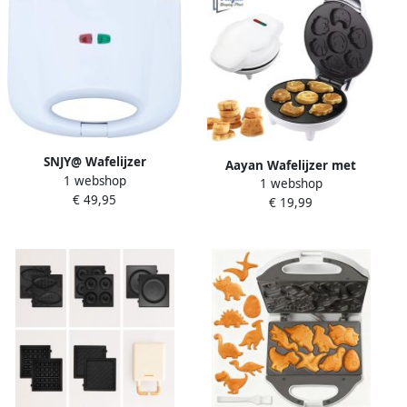
SNJY@ Wafelijzer
Aayan Wafelijzer met
1 webshop
Wafelmaker Kniepertjesijzer
1 webshop
Figuren 1200W –
€ 49,95
700 W Wit
€ 19,99
Wafelmaker &
Koekjesmaker met Patronen
– Anti-aanbaklaag – 20x20
cm – Wafelijzer met Leuke
Vormen (Kat Hond Smiley) –
Kinder Wafels – Compact –
Wit – 78465