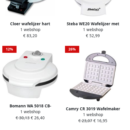
Cloer wafelijzer hart
Steba WE20 Wafelijzer met
1 webshop
1 webshop
vulopening 4 Belgische
€ 83,20
€ 52,99
wafels per keer
12%
26%
Bomann WA 5018 CB-
Camry CR 3019 Wafelmaker
1 webshop
Wafelijzer Hartwafels Wit
1 webshop
met keramische coating
€ 30,13
€ 26,40
€ 23,07
€ 16,95