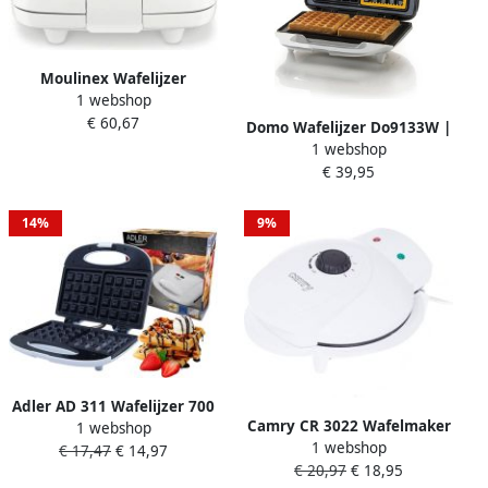
Moulinex Wafelijzer
1 webshop
WJ170112 | Wafelijzers |
€ 60,67
Keuken&Koken
Domo Wafelijzer Do9133W |
Keukenapparaten |
1 webshop
Wafelijzers | Keuken&Koken
WJ170112
€ 39,95
Keukenapparaten |
DO9133W
14%
9%
Adler AD 311 Wafelijzer 700
Camry CR 3022 Wafelmaker
1 webshop
Watt
1 webshop
€ 17,47
€ 14,97
€ 20,97
€ 18,95