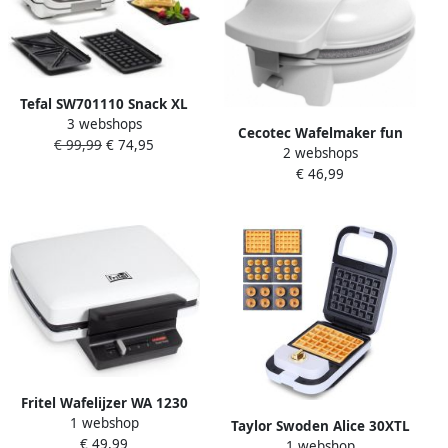
Tefal SW701110 Snack XL
3 webshops
multifunctionele croque-
Cecotec Wafelmaker fun
€ 99,99
€ 74,95
apparatuur extra-worm en
2 webshops
GoFrestone 3 in 1 700W
scheve verwijderbare
€ 46,99
platen verticale opslag
Fritel Wafelijzer WA 1230
1 webshop
Wafelmaker met Vaste
Taylor Swoden Alice 30XTL
€ 49,99
Platen Wafelmachine met
1 webshop
Wafelijzer 3-in-1 600W Wit