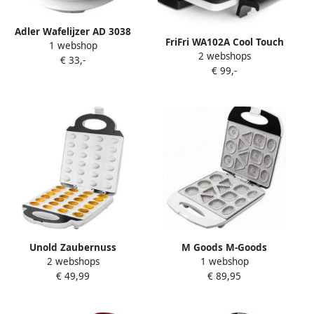
Adler Wafelijzer AD 3038
FriFri WA102A Cool Touch
1 webshop
1500 Watt
2 webshops
Wafelijzer Inclusief platen
€ 33,-
€ 99,-
voor 4 x 7 Traditionele
Wafels 1200W
Verwisselbare Platen 180°
Rotatie Cool Touch
Veiligheid 2 Jaar Garantie
Unold Zaubernuss
M Goods M-Goods
2 webshops
1 webshop
Wafelijzer Controlelampje
Elektrische Koekjesmaker
€ 49,99
€ 89,95
Inklapbaar Anti-aanbaklaag
1400W 10 Koekjesvormen
Wit RVS
Antiaanbak Wafelmaker
Snel & Compact