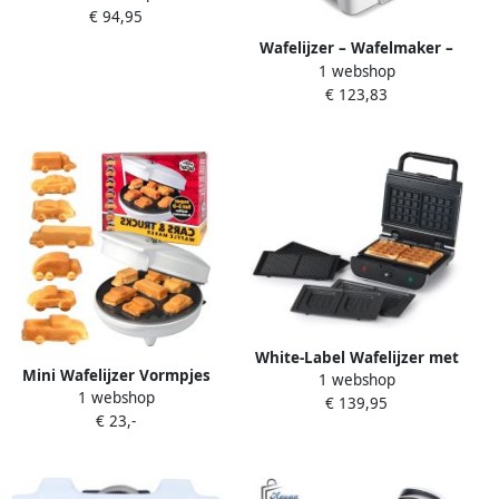
€ 94,95
Wafelijzer Powder White
met Weegschaal
Wafelijzer – Wafelmaker –
Marshmallows &
1 webshop
Anti Aanbak Wafelijzer bak
Wafelaccessoires
€ 123,83
apparaat
White-Label Wafelijzer met
Mini Wafelijzer Vormpjes
1 webshop
verwisselbare platen
1 webshop
Wafels Kinderontbijt Maken
€ 139,95
Wafelijzer Wit
€ 23,-
7 Voertuig Vormen Compact
Ontwerp Wit