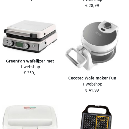
Anti-Aanbaklaag
€ 28,99
Wafelbakijzer voor 4x7
Wafel Traditionele Belgische
Wafels Wit 1200W
GreenPan wafelijzer met
1 webshop
platen voor klassieke wafels
€ 250,-
+ Luikse Brusselse wafels
Cecotec Wafelmaker Fun
cream
1 webshop
Gofrestone Sphere 1000W
€ 41,99
Wit Ziverachtig