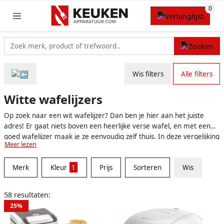
Wis filters
Alle filters
Witte wafelijzers
Op zoek naar een wit wafelijzer? Dan ben je hier aan het juiste
adres! Er gaat niets boven een heerlijke verse wafel, en met een
goed wafelijzer maak je ze eenvoudig zelf thuis. In deze vergelijking
Meer lezen
vind je verschillende witte wafelijzers, zodat je eenvoudig het
perfecte model voor jouw keuken kunt kiezen. Witte wafelijzers
Merk
Kleur
1
Prijs
Sorteren
Wis
passen in bijna elk interieur, en vanwege hun tijdloze uitstraling
blijven ze ook lang mooi. Om ervoor te zorgen dat je het beste
witte wafelijzer voor jouw situatie vindt, worden de belangrijkste
58 resultaten:
eigenschappen en functies in deze vergelijking besproken.
25%