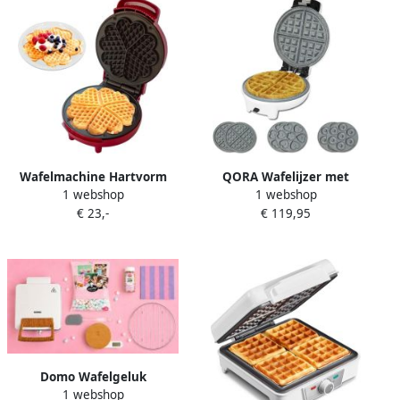
Wafelmachine Hartvorm
QORA Wafelijzer met
1 webshop
1 webshop
Wafelijzer Lekkere Wafels
verwisselbare platen
€ 23,-
€ 119,95
Maken Antiaanbaklaag
Wafelijzer Wit ‎24cm x 23cm
1000 Watt Wit Rood
x 29cm
Domo Wafelgeluk
1 webshop
Cadeaupakket – DO9274W