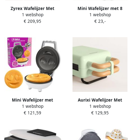
Zyrex Wafelijzer Met
Mini Wafelijzer met 8
1 webshop
1 webshop
Verwisselbare Platen
Dinosaurus Motieven voor
€ 209,95
€ 23,-
Wafelijzer Tefal Wafelijzer
Kinderen Compact en
Hartvorm Wit 14 cm x 22 cm
Eenvoudig in Gebruik
x 9 cm
Mini Wafelijzer met
Aurixi Wafelijzer Met
1 webshop
1 webshop
Hartjesogen en Smiley voor
Verwisselbare Platen
€ 121,59
€ 129,95
Kinderontbijt
Wafelijzer Tefal Wafelijzer
Hartvorm Groente --
Gebroken wit- ‎14cm x 23cm
x 10cm; 3.1 kg