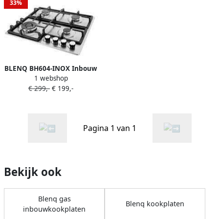
33%
BLENQ BH604-INOX Inbouw
1 webshop
gaskookplaat
€ 299,-
€ 199,-
Pagina 1 van 1
Bekijk ook
Blenq gas
Blenq kookplaten
inbouwkookplaten