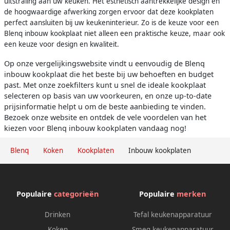
uitstraling aan uw keuken. Het esthetisch aantrekkelijke design en
de hoogwaardige afwerking zorgen ervoor dat deze kookplaten
perfect aansluiten bij uw keukeninterieur. Zo is de keuze voor een
Blenq inbouw kookplaat niet alleen een praktische keuze, maar ook
een keuze voor design en kwaliteit.
Op onze vergelijkingswebsite vindt u eenvoudig de Blenq
inbouw kookplaat die het beste bij uw behoeften en budget
past. Met onze zoekfilters kunt u snel de ideale kookplaat
selecteren op basis van uw voorkeuren, en onze up-to-date
prijsinformatie helpt u om de beste aanbieding te vinden.
Bezoek onze website en ontdek de vele voordelen van het
kiezen voor Blenq inbouw kookplaten vandaag nog!
Blenq
Koken
Kookplaten
Inbouw kookplaten
Populaire
categorieën
Populaire
merken
Drinken
Tefal keukenapparatuur
Koken
Smeg keukenapparatuur