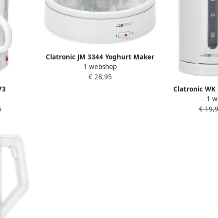
Clatronic JM 3344 Yoghurt Maker
1 webshop
€ 28,95
73
Clatronic WK
1 w
 wit
geschikt voor 
5
€ 19,
-90