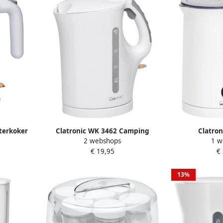
terkoker
Clatronic WK 3462 Camping
Clatron
2 webshops
1 w
waterkoker 1L 900W Wit
melkopschuime
€ 19,95
€
550 
13%