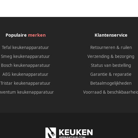
Populaire
merken
Klantenservice
Tefal keukenapparatuur
Retourneren & ruilen
Smeg keukenapparatuur
Verzending & bezorging
Bosch keukenapparatuur
Status van bestelling
AEG keukenapparatuur
Garantie & reparatie
Tristar keukenapparatuur
Betaalmogelijkheden
nventum keukenapparatuur
Voorraad & beschikbaarhei