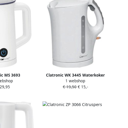
ic MS 3693
Clatronic WK 3445 Waterkoker
ebshop
1 webshop
r wit automatisch
1.7L wit
 29,95
€ 19,50
€ 15,-
ml 600 W