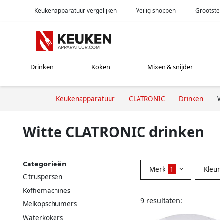
Keukenapparatuur vergelijken
Veilig shoppen
Grootste
Drinken
Koken
Mixen & snijden
Keukenapparatuur
CLATRONIC
Drinken
Witte CLATRONIC drinken
Categorieën
Merk
1
Kleu
Citruspersen
Koffiemachines
9 resultaten:
Melkopschuimers
Waterkokers