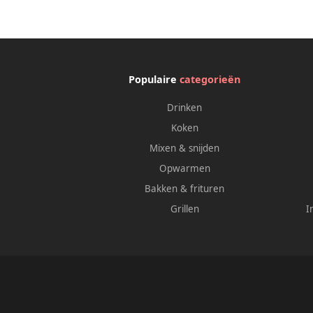
Populaire
categorieën
Drinken
Koken
Mixen & snijden
Opwarmen
Bakken & frituren
Grillen
I