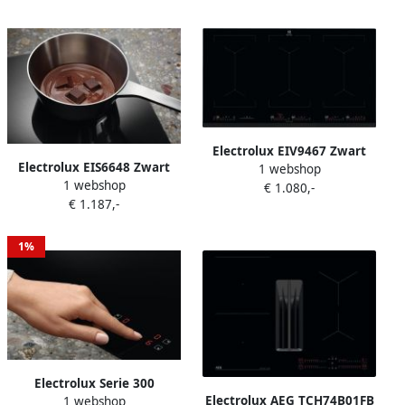
Hob2Hood
Electrolux EIV9467 Zwart
Electrolux EIS6648 Zwart
1 webshop
Ingebouwd Zone van
1 webshop
Ingebouwd 60 cm
€ 1.080,-
inductiekookplaat 6 zone(s)
€ 1.187,-
Inductiekookplaat zones 4
zone(s)
1%
Electrolux Serie 300
Electrolux AEG TCH74B01FB
1 webshop
LIB60420CK Zwart