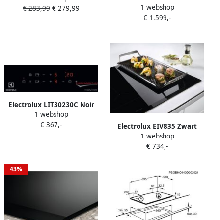
1 webshop
EcoLine Inductiekookplaat
€ 283,99
€ 279,99
Ingebouwd 59 cm
€ 1.599,-
Zwart Ingebouwd 68 cm
Inductiekookplaat zones 4
zone(s)
Electrolux LIT30230C Noir
1 webshop
Intégré (placement) Plaque
€ 367,-
avec zone à induction 2
Electrolux EIV835 Zwart
zone(s)
1 webshop
Ingebouwd 80 cm Zone van
€ 734,-
inductiekookplaat 5 zone(s)
43%