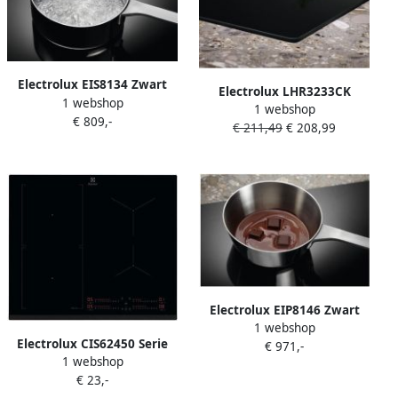
Electrolux EIS8134 Zwart
Electrolux LHR3233CK
1 webshop
Ingebouwd 80 cm
1 webshop
Inbouw Keramische
€ 809,-
Inductiekookplaat zones 4
€ 211,49
€ 208,99
Kookplaat 2 Kookzones
zone(s)
Zwart Glans
Electrolux EIP8146 Zwart
1 webshop
Ingebouwd 78 cm
Electrolux CIS62450 Serie
€ 971,-
Inductiekookplaat zones 4
1 webshop
Inbouw Inductiekookplaat
zone(s)
€ 23,-
PowerBoost Bridgefunctie