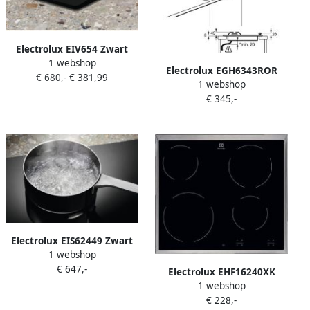
Electrolux EIV654 Zwart
1 webshop
Ingebouwd 60 cm
Electrolux EGH6343ROR
€ 680,-
€ 381,99
Inductiekookplaat zones 4
1 webshop
Zwart Ingebouwd 60 cm
zone(s)
€ 345,-
Gaskookplaat 4 zone(s)
Electrolux EIS62449 Zwart
1 webshop
Ingebouwd 60 cm Zone van
€ 647,-
inductiekookplaat 4 zone(s)
Electrolux EHF16240XK
1 webshop
kookplaat Zwart Inbouw
€ 228,-
keramische kookplaat 4