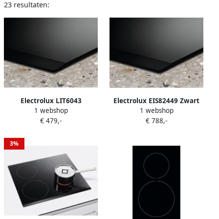
23 resultaten:
Electrolux LIT6043
Electrolux EIS82449 Zwart
1 webshop
1 webshop
kookplaat Zwart
Ingebouwd 80 cm
€ 479,-
€ 788,-
Ingebouwd 60 cm
Inductiekookplaat zones 4
Inductiekookplaat zones 4
zone(s)
zone(s)
3%