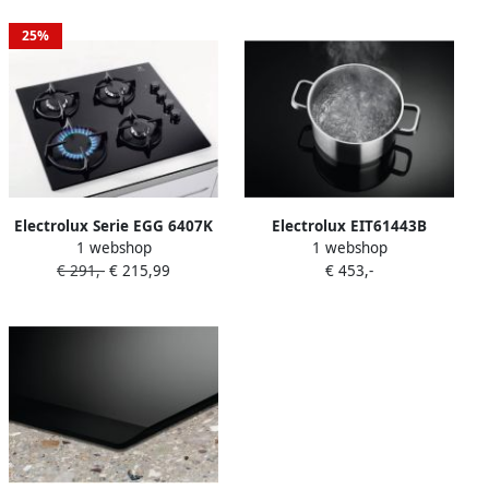
zone(s)
25%
Electrolux Serie EGG 6407K
Electrolux EIT61443B
1 webshop
1 webshop
Inbouw Gaskookplaat 59 cm
kookplaat Zwart
€ 291,-
€ 215,99
€ 453,-
Glazen Oppervlak
Ingebouwd Zone van
Wokbrander
inductiekookplaat 4 zone(s)