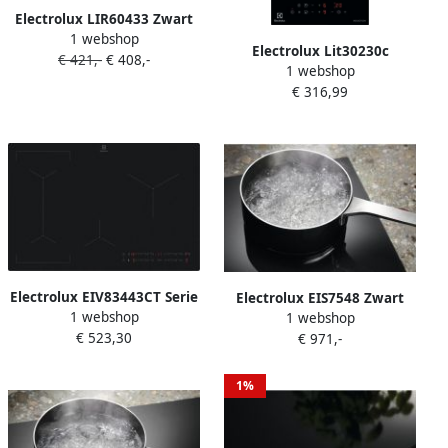
Electrolux LIR60433 Zwart
1 webshop
Ingebouwd 59 cm
Electrolux Lit30230c
€ 421,-
€ 408,-
Inductiekookplaat zones 4
1 webshop
Inductiekookplaat 30 Cm 2
zone(s)
€ 316,99
Branders Zwart
Electrolux EIV83443CT Serie
Electrolux EIS7548 Zwart
1 webshop
Inbouw Inductiekookplaat
1 webshop
Ingebouwd 71 cm
€ 523,30
78cm 4 Kookzones Zwart
€ 971,-
Inductiekookplaat zones 4
Mat
zone(s)
1%