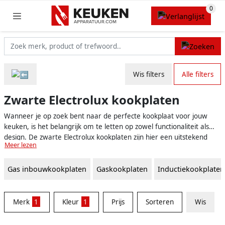
Wis filters
Alle filters
Zwarte Electrolux kookplaten
Wanneer je op zoek bent naar de perfecte kookplaat voor jouw
keuken, is het belangrijk om te letten op zowel functionaliteit als
design. De zwarte Electrolux kookplaten zijn hier een uitstekend
Meer lezen
voorbeeld van: ze combineren hoge kwaliteit en prestatie met een
stijlvol en modern uiterlijk. De kenmerkende zwarte kleur van deze
Gas inbouwkookplaten
Gaskookplaten
Inductiekookplaten
kookplaten zorgt ervoor dat ze moeiteloos passen in zowel een
klassieke als een moderne keuken. Daarnaast maakt het ruime
aanbod van Electrolux het eenvoudig om de perfecte kookplaat te
vinden die aan al jouw wensen en behoeften voldoet.
Merk
1
Kleur
1
Prijs
Sorteren
Wis