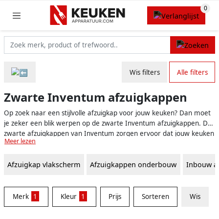
Wis filters
Alle filters
Zwarte Inventum afzuigkappen
Op zoek naar een stijlvolle afzuigkap voor jouw keuken? Dan moet
je zeker een blik werpen op de zwarte Inventum afzuigkappen. De
zwarte afzuigkappen van Inventum zorgen ervoor dat jouw keuken
Meer lezen
niet alleen van dampen en geurtjes wordt verlost, maar er ook nog
eens strak en modern uitziet. Bovendien zijn de afzuigkappen van
Afzuigkap vlakscherm
Afzuigkappen onderbouw
Inbouw a
Inventum, een Nederlands merk, bekend om hun uitstekende
prestaties en duurzaamheid. Lees snel verder om er achter te
komen waarom jij zo'n fantastische zwarte Inventum afzuigkap in
jouw keuken wilt hebben.
Merk
1
Kleur
1
Prijs
Sorteren
Wis