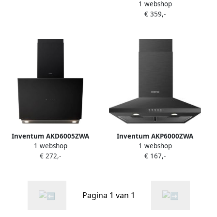
1 webshop
platte wandschouw
Ledverlichting Luchtafvoer
€ 359,-
afzuigkap 60 cm
en recirculatie Zwart
Afzuigcapaciteit 700 m3 h
Geschikt voor open keuken
4 standen
Luchtreinigingsfunctie
Display met tiptoetsen
Energielabel A++ BLDC
motor Luchtafvoer en
recirculatie Zwart
Inventum AKD6005ZWA
Inventum AKP6000ZWA
1 webshop
1 webshop
schuine wandschouw
wandschouw afzuigkap 60
€ 272,-
€ 167,-
afzuigkap 60 cm
cm Afzuigcapaciteit 435 m3
Afzuigcapaciteit 660 m3 h
h Geschikt voor grote
Geschikt voor open keuken
keuken 3 standen Ledspots
4 standen Timer Display
Luchtafvoer en recirculatie
Pagina 1 van 1
met tiptoetsen Ledspots
Zwart
Luchtafvoer en recirculatie