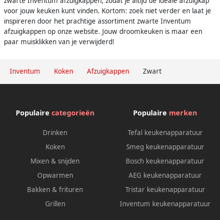
zwarte Inventum afzuigkappen, zodat je altijd de ideale afzuigkap
voor jouw keuken kunt vinden. Kortom: zoek niet verder en laat je
inspireren door het prachtige assortiment zwarte Inventum
afzuigkappen op onze website. Jouw droomkeuken is maar een
paar muisklikken van je verwijderd!
Inventum
Koken
Afzuigkappen
Zwart
Populaire
categorieën
Populaire
merken
Drinken
Tefal keukenapparatuur
Koken
Smeg keukenapparatuur
Mixen & snijden
Bosch keukenapparatuur
Opwarmen
AEG keukenapparatuur
Bakken & frituren
Tristar keukenapparatuur
Grillen
Inventum keukenapparatuur