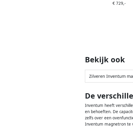
€ 729,-
Grill 50 liter 45 cm ho
graden Zwart R
Bekijk ook
Zilveren Inventum m
De verschil
Inventum heeft verschill
en behoeften. De capacite
zelfs over een ovenfunct
Inventum magnetron te vin