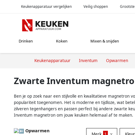
Keukenapparatuur vergelijken
Veilig shoppen
Grootste
Drinken
Koken
Mixen & snijden
Keukenapparatuur
Inventum
Opwarmen
Zwarte Inventum magnetro
Ben je op zoek naar een stijlvolle en kwalitatieve magnetron 
populariteit toegenomen. Het is moderne en tijdloze, wat betek
zilveren tegenhangers en passen perfect bij andere zwarte k
Inventum magnetron om jouw keuken helemaal af te maken.
Opwarmen
Merk
1
Kleu