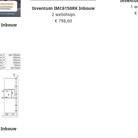
Invent
1 w
Combimagne
Inventum IMC6150RK Inbouw
€
Hetelucht- en
2 webshops
combi-oven Hetelucht Magnetron
draaispit 1
€ 798,60
Grill 50 liter 45 cm hoog Tot 250
 Inbouw
combistanden
graden Zwart RVS
Magnetron
Z
og Tot 220
VS
 Inbouw
Magnetron