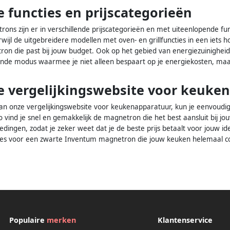
e functies en prijscategorieën
s zijn er in verschillende prijscategorieën en met uiteenlopende func
erwijl de uitgebreidere modellen met oven- en grillfuncties in een iets ho
n die past bij jouw budget. Ook op het gebied van energiezuinighei
de modus waarmee je niet alleen bespaart op je energiekosten, maar
 vergelijkingswebsite voor keuke
n onze vergelijkingswebsite voor keukenapparatuur, kun je eenvoudig
o vind je snel en gemakkelijk de magnetron die het best aansluit bij 
edingen, zodat je zeker weet dat je de beste prijs betaalt voor jouw
 kies voor een zwarte Inventum magnetron die jouw keuken helemaal 
Populaire
merken
Klantenservice