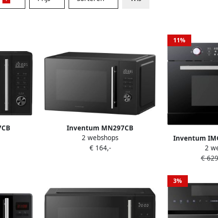
11%
7CB
Inventum MN297CB
2 webshops
L 900W
Combimagnetron 29L 1000W
Inventum IM
€ 164,-
2 w
nctie 10
Hetelucht- en grillfunctie 10
combi-oven He
€ 629
s 4
kookprogramma's 4
Grill 44 liter
ifunctie
combistanden Ontdooifunctie
graden
rt
Kinderslot Zwart
3%