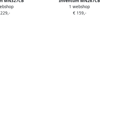
um MN327CB
Inventum MN267CB
ebshop
1 webshop
tron 32L 1000W
Combimagnetron 26L 900W
 229,-
€ 159,-
 grillfunctie Met
Hetelucht- en grillfunctie 10
0 programma's 4
kookprogramma's 4
 Ontdooifunctie
combistanden Ontdooifunctie
wart
Kinderslot Zwart