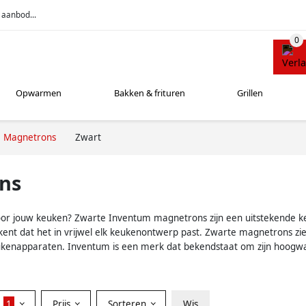
 aanbod...
Opwarmen
Bakken & frituren
Grillen
Magnetrons
Zwart
ns
voor jouw keuken? Zwarte Inventum magnetrons zijn een uitstekende ke
ent dat het in vrijwel elk keukenontwerp past. Zwarte magnetrons zien
eukenapparaten. Inventum is een merk dat bekendstaat om zijn hoogw
r
1
Prijs
Sorteren
Wis