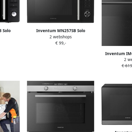
 Solo
Inventum MN257SB Solo
2 webshops
0W 8
magnetron 25L 900W 8
€ 99,-
isplay
kookprogramma's Display
wart
Ontdooifunctie Zwart
Inventum IM
2 w
combi-oven He
€ 619
Grill 50 liter
graden Zwa
Novem