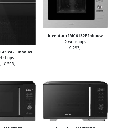
Inventum IMC6132F Inbouw
2 webshops
combi-oven Hetelucht Magnetron
€ 283,-
Grill 32 liter 45 cm hoog Tot 220
C4535GT Inbouw
graden RVS Zwart
ebshops
telucht Magnetron
,-
€ 595,-
 45 cm hoog Tot 250
rt Beste Koop
ber 2025