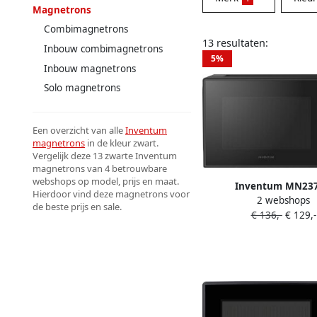
Magnetrons
Combimagnetrons
13 resultaten:
Inbouw combimagnetrons
5%
Inbouw magnetrons
Solo magnetrons
Een overzicht van alle
Inventum
magnetrons
in de kleur zwart.
Vergelijk deze 13 zwarte Inventum
magnetrons van 4 betrouwbare
webshops op model, prijs en maat.
Inventum MN23
Hierdoor vind deze magnetrons voor
2 webshops
Combimagnetron 23
de beste prijs en sale.
€ 136,-
€ 129,-
Hetelucht- en grillfu
kookprogramma'
combistanden Ontdoo
Kinderslot Zwa