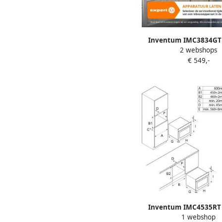
Inventum IMC3834GT
2 webshops
combi-oven Hetelucht 
€ 549,-
Grill 34 liter 38 cm ho
graden Zwart R
Inventum IMC4535RT
1 webshop
combi-oven Hetelucht 