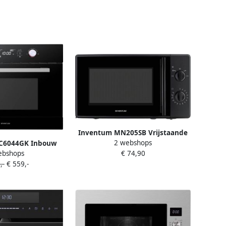
Inventum MN205SB Vrijstaande
2 webshops
solo-magnetron 20 liter 700 watt
C6044GK Inbouw
€ 74,90
ebshops
Zwart
telucht Magnetron
,-
€ 559,-
 45 cm hoog Tot 230
 Zwart RVS