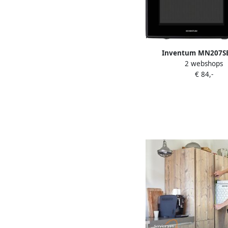
Inventum MN207SB
2 webshops
magnetron 20L 80
€ 84,-
kookprogramma's D
Ontdooifunctie Z