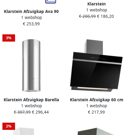
Klarstein
sportschoolgebruik duurz
1 webshop
Dunstabzugshaube 90cm
Klarstein Afzuigkap Ava 90
€ 200,99
€ 186,20
Abluft Dunstabzugshaube
1 webshop
Cm Breed Wandkap Wifi A+
met RGB LEDs
€ 253,99
515 M³ H Touch Bediening
Leistungsstarke
Wit Wandafzuigkap 515 m³
Abzugshaube Leise 591 5
u 90 cm voor Keuken
3%
m³ h Luftstrom Wandhaube
Vetfilter LED Dampkap
met Aluminium Fettfilter &
Wasemkap
3 Leistungsstufen
Kookplaatafzuiging
Dunstabzug 90 cm –
geschikt voor thuisfitness
en sportschoolgebrui
Klarstein Afzuigkap Barella
Klarstein Afzuigkap 60 cm
1 webshop
1 webshop
Wandafzuigkap 35 X 93 cm
Recirculatie Afvoer
€ 307,99
€ 296,44
€ 217,99
(Øxh) 3 Standen 557 M³ H
Afzuigkap Zwart Met
LED Verlichting Inclusief
Vaatwasserbestendig Filter
Actieve Koolfilters
Schuine Afzuiging Met 514
2%
Recirculatie Of
m³ h Luchtstroom