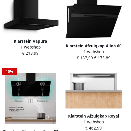
Klarstein Vapura
Klarstein Afzuigkap Alina 60
1 webshop
wandafzuigkap – afzuigkap
1 webshop
cm Wandafzuigkap 600 m³
€ 218,99
609 m³ h warmtesensor
€ 187,99
€ 173,89
u Luchtstroom
touch control ledverlichting
Energieklasse A LED-
energieklasse A++
Verlichting in 9 Kleuren
10%
Touchbediening
Recirculatiebedrijf Zwart
230W 52 dB voor Keuken
RVS Wit Rood Dampkap
Wasemkap
Klarstein Afzuigkap Royal
1 webshop
Flush Eco Downdraft 713 8
€ 462,99
m³ u Downdraft