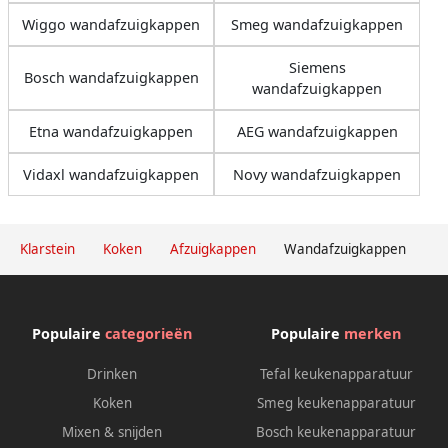
Wiggo wandafzuigkappen
Smeg wandafzuigkappen
Siemens
Bosch wandafzuigkappen
wandafzuigkappen
Etna wandafzuigkappen
AEG wandafzuigkappen
Vidaxl wandafzuigkappen
Novy wandafzuigkappen
Klarstein
Koken
Afzuigkappen
Wandafzuigkappen
Populaire
categorieën
Populaire
merken
Drinken
Tefal keukenapparatuur
Koken
Smeg keukenapparatuur
Mixen & snijden
Bosch keukenapparatuur