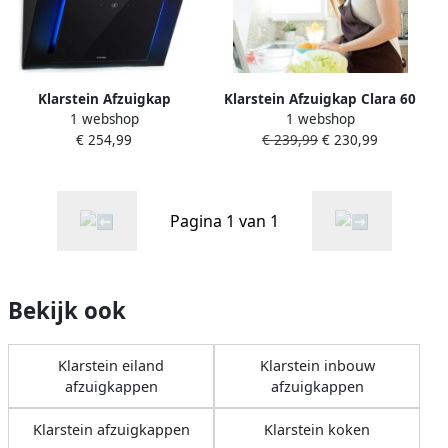
Klarstein Afzuigkap
Klarstein Afzuigkap Clara 60
1 webshop
1 webshop
Eleonora Schuine
glas 591 M³ H Touch
€ 254,99
€ 239,99
€ 230,99
Afzuigcapaciteit: 424 m³ h
Sfeerlicht Zwart
Touchbediening RGB-
Wandafzuigkap 509 m³ u 43
Ambientekleur 60 dB
cm voor Keuken Vetfilter
Recirculatie En Afvoer LED-
RVS Aluminium Dampkap
Pagina 1 van 1
Verlichting Vetfilter 60 cm
Wasemkap
Zwart Wandafzuigkap 43
Kookplaatafzuiging
cm voor Keuken
Koolstoffilter
Bekijk ook
Klarstein eiland
Klarstein inbouw
afzuigkappen
afzuigkappen
Klarstein afzuigkappen
Klarstein koken