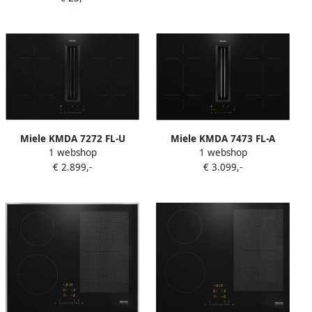
Inductiekookplaat zones 4
zone(s) Inbouw afzuigkap
Miele KMDA 7473 FL-A
Miele KMDA 7272 FL-U
1 webshop
1 webshop
Inductie kookplaat met
Inductie kookplaat met
€ 3.099,-
€ 2.899,-
afzuiging Zwart
afzuiging Zwart