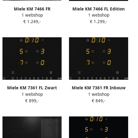
Miele KM 7466 FR
Miele KM 7466 FL Edition
1 webshop
1 webshop
Edition125 Inbouw
125 Inbouw
€ 1.249,-
€ 1.299,-
inductiekookplaat Zwart
inductiekookplaat Zwart
Miele KM 7361 FL Zwart
Miele KM 7361 FR Inbouw
1 webshop
1 webshop
Ingebouwd 62 cm
inductiekookplaat Grijs
€ 899,-
€ 849,-
Inductiekookplaat zones 4
zone(s)