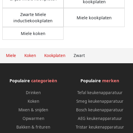
kookplaten
Zwarte Miele
Miele kookplaten
inductiekookplaten
Miele koken
Miele
Koken
Kookplaten
Zwart
Populaire
categorieën
Populaire
merken
Drinken
Tefal keukenapparatuur
Koken
Smeg keukenapparatuur
Mixen & snijden
Bosch keukenapparatuur
Opwarmen
AEG keukenapparatuur
Bakken & frituren
Tristar keukenapparatuur