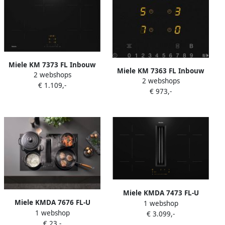
Miele KM 7373 FL Inbouw
Miele KM 7363 FL Inbouw
2 webshops
inductiekookplaat Zwart
2 webshops
inductiekookplaat Zwart
€ 1.109,-
€ 973,-
Miele KMDA 7473 FL-U
Miele KMDA 7676 FL-U
1 webshop
Inductie kookplaat met
1 webshop
BlackPerfection Zwart
€ 3.099,-
afzuiging Zwart
€ 23,-
Ingebouwd 80 cm