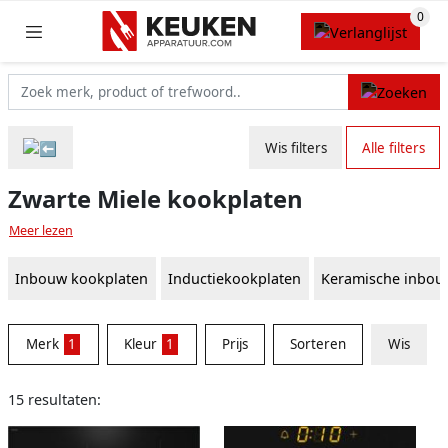
Wis filters
Alle filters
Zwarte Miele kookplaten
Meer lezen
Inbouw kookplaten
Inductiekookplaten
Keramische inbou
Merk
1
Kleur
1
Prijs
Sorteren
Wis
15 resultaten: