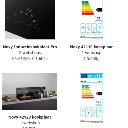
Novy Inductiekookplaat Pro
Novy 42110 kookplaat
2 webshops
1 webshop
80cm 1776 |
Zwart Ingebouwd 118 cm
€ 1.617,04
€ 1.602,-
€ 5.500,-
Inductiekookplaten |
Inductiekookplaat zones 4
5414425194919
zone(s) Inbouw afzuigkap
Novy 42120 kookplaat
1 webshop
Zwart Ingebouwd 118 cm