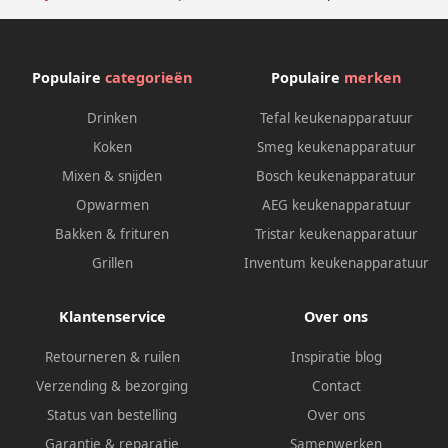
Populaire
categorieën
Populaire
merken
Drinken
Tefal keukenapparatuur
Koken
Smeg keukenapparatuur
Mixen & snijden
Bosch keukenapparatuur
Opwarmen
AEG keukenapparatuur
Bakken & frituren
Tristar keukenapparatuur
Grillen
Inventum keukenapparatuur
Klantenservice
Over ons
Retourneren & ruilen
Inspiratie blog
Verzending & bezorging
Contact
Status van bestelling
Over ons
Garantie & reparatie
Samenwerken