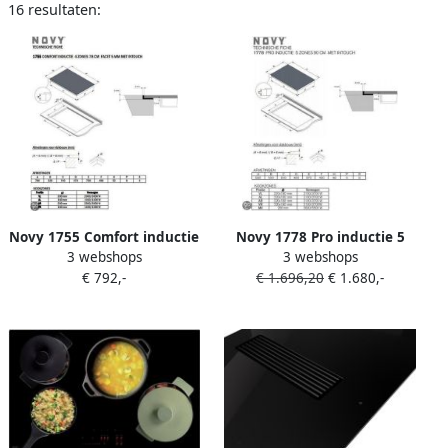
16 resultaten:
Novy 1755 Comfort inductie
Novy 1778 Pro inductie 5
3 webshops
3 webshops
4 zones 78 cm facet 5mm
zones 90 cm met InTouch |
€ 792,-
€ 1.696,20
€ 1.680,-
met InTou |
Kookplaten met flexibele
Inductiekookplaten |
kookzone | Keuken&Koken
Keuken&Koken Kookplaten
Kookplaten | 1778
| 1755