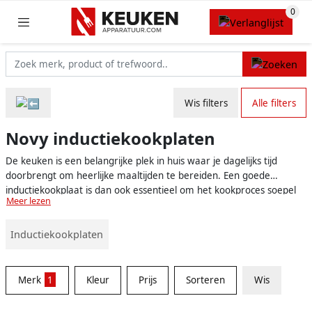
Wis filters
Alle filters
Novy inductiekookplaten
De keuken is een belangrijke plek in huis waar je dagelijks tijd
doorbrengt om heerlijke maaltijden te bereiden. Een goede
inductiekookplaat is dan ook essentieel om het kookproces soepel
Meer lezen
en efficiënt te laten verlopen. Novy inductiekookplaten zijn
uitstekende keuzes die kwaliteit en gebruiksgemak combineren om
Inductiekookplaten
jouw kookervaring naar een hoger niveau te tillen.
Merk
1
Kleur
Prijs
Sorteren
Wis