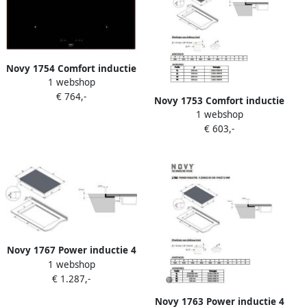
Novy 1754 Comfort inductie
1 webshop
4 zones 78 cm facet 5mm |
€ 764,-
Inductiekookplaten |
Novy 1753 Comfort inductie
Keuken&Koken Kookplaten
1 webshop
4 zones 59 cm facet 5mm |
| 1754
€ 603,-
Inductiekookplaten |
Keuken&Koken Kookplaten
| 1753
Novy 1767 Power inductie 4
1 webshop
zones 100 cm facet 5mm
€ 1.287,-
met InTouc |
Inductiekookplaten |
Novy 1763 Power inductie 4