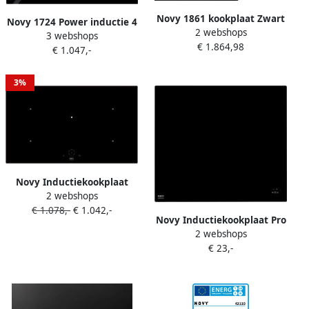
Novy 1861 kookplaat Zwart
Novy 1724 Power inductie 4
2 webshops
Ingebouwd 80 cm
3 webshops
zones 78 cm facet 5 mm |
€ 1.864,98
Inductiekookplaat zones 4
€ 1.047,-
Inductiekookplaten |
zone(s) Inbouw afzuigkap
Keuken&Koken Kookplaten
| 1724
3%
Novy Inductiekookplaat
2 webshops
Comfort 90cm 1758 |
€ 1.078,-
€ 1.042,-
Inductiekookplaten |
Novy Inductiekookplaat Pro
Keuken&Koken Kookplaten
2 webshops
65cm 1773 |
| 5414425194742
€ 23,-
Inductiekookplaten |
5414425194759