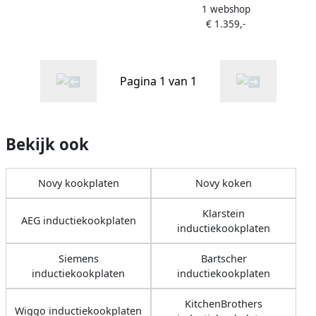
Keuken&Koken Kookplaten
1 webshop
zones 59 cm facet 5 mm |
| 1767
€ 1.359,-
Inductiekookplaten |
Keuken&Koken Kookplaten
| 1763
Pagina 1 van 1
Bekijk ook
Novy kookplaten
Novy koken
Klarstein
AEG inductiekookplaten
inductiekookplaten
Siemens
Bartscher
inductiekookplaten
inductiekookplaten
KitchenBrothers
Wiggo inductiekookplaten