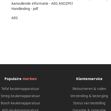
Aanvullende informatie - AEG A9OZPS1
Handleiding - pdf
AEG
Populaire
merken
Klantenservice
Tefal keukenapparatuur
Retourneren & ruilen
Smeg keukenapparatuur
Verzending & bezorging
Bosch keukenapparatuur
Status van bestelling
AEG keukenapparatuur
Garantie & reparatie