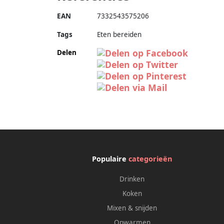
EAN
7332543575206
Tags
Eten bereiden
Delen
Populaire
categorieën
Drinken
Koken
Mixen & snijden
Opwarmen