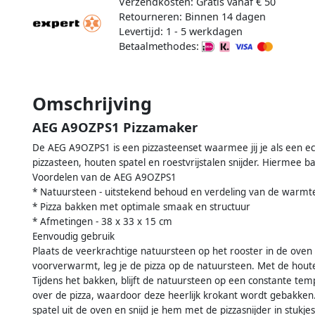
Verzendkosten: Gratis vanaf € 50
Retourneren: Binnen 14 dagen
Levertijd: 1 - 5 werkdagen
Betaalmethodes:
Omschrijving
AEG A9OZPS1 Pizzamaker
De AEG A9OZPS1 is een pizzasteenset waarmee jij je als een ec
pizzasteen, houten spatel en roestvrijstalen snijder. Hiermee bak
Voordelen van de AEG A9OZPS1
* Natuursteen - uitstekend behoud en verdeling van de warmt
* Pizza bakken met optimale smaak en structuur
* Afmetingen - 38 x 33 x 15 cm
Eenvoudig gebruik
Plaats de veerkrachtige natuursteen op het rooster in de ove
voorverwarmt, leg je de pizza op de natuursteen. Met de houte
Tijdens het bakken, blijft de natuursteen op een constante te
over de pizza, waardoor deze heerlijk krokant wordt gebakken.
spatel uit de oven en snijd je hem met de pizzasnijder in stukjes