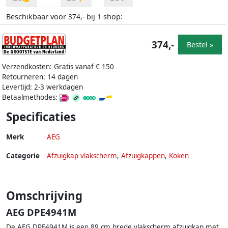
Beschikbaar voor
bij
shop:
374,-
1
374,-
Bestel »
Verzendkosten: Gratis vanaf € 150
Retourneren: 14 dagen
Levertijd: 2-3 werkdagen
Betaalmethodes:
Specificaties
Merk
AEG
Categorie
Afzuigkap vlakscherm
,
Afzuigkappen
,
Koken
Omschrijving
AEG DPE4941M
De AEG DPE4941M is een 89 cm brede vlakscherm afzuigkap met