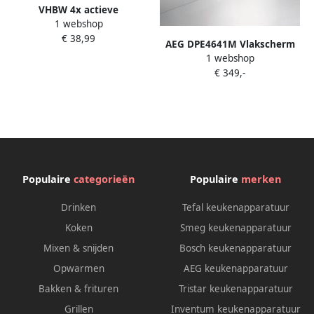
VHBW 4x actieve
1 webshop
koolstoffilters compatibel
€ 38,99
met AEG AFV618K Arthur
AEG DPE4641M Vlakscherm
Martin AFC950X DGB2531M
1 webshop
Afzuigkap
DD5661V DD5961V
€ 349,-
DPE4941M DGB3850M
DPE4641M afzuigkappen
Populaire
categorieën
Populaire
merken
Drinken
Tefal keukenapparatuur
Koken
Smeg keukenapparatuur
Mixen & snijden
Bosch keukenapparatuur
Opwarmen
AEG keukenapparatuur
Bakken & frituren
Tristar keukenapparatuur
Grillen
Inventum keukenapparatuur