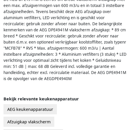
een max. afzuigvermogen van 600 m3/u en in totaal 3 instelbare
afzuigsnelheden. Tevens beschikt deze AEG afzuigkap over
aluminium vetfilters, LED verlichting en is geschikt voor
recirculatie: gebruik zonder afvoer naar buiten. De belangrijkste
kenmerken van de AEG DPE4941M vlakscherm afzuigkap: * 89 cm
breed * Geschikt voor recirculatie: gebruik zonder afvoer naar
buiten d.m.v. een optioneel verkrijgbaar koolstoffilter, zoals typenr
"MCFB78" * RVS * Max. afzuigvermogen: 600 m3/u | Aantal
instelbare afzuigsnelheden: 3 * Aluminium vetfilters (3 stuks) * LED
verlichting voor optimaal zicht tijdens het koken * Geluidsniveau
min: 51 dB | max: 68 dB Geleverd incl. volledige garantie en
handleiding, echter excl. recirculatie materiaal. De AEG DPE4941M
is de opvolger van de AEGDPE4940M
Bekijk relevante keukenapparatuur
AEG keukenapparatuur
Afzuigkap vlakscherm