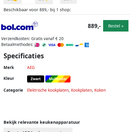
Beschikbaar voor
bij
shop:
889,-
1
889,-
Bestel »
Verzendkosten: Gratis vanaf € 20
Betaalmethodes:
Specificaties
Merk
AEG
Kleur
Zwart
Multicolor
Categorie
Elektrische kookplaten
,
Kookplaten
,
Koken
Bekijk relevante keukenapparatuur