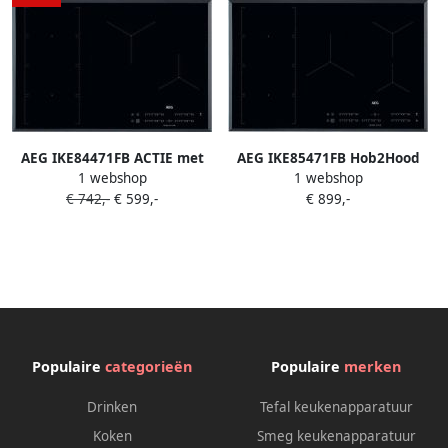
AEG IKE84471FB ACTIE met
AEG IKE85471FB Hob2Hood
1 webshop
1 webshop
GRATIS pannenset
Inductie kookplaat
€ 742,-
€ 599,-
€ 899,-
Populaire
categorieën
Populaire
merken
Drinken
Tefal keukenapparatuur
Koken
Smeg keukenapparatuur