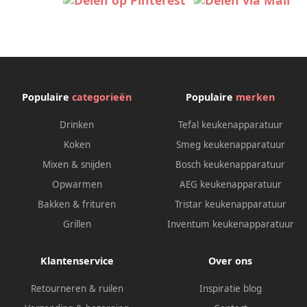
Populaire
categorieën
Populaire
merken
Drinken
Tefal keukenapparatuur
Koken
Smeg keukenapparatuur
Mixen & snijden
Bosch keukenapparatuur
Opwarmen
AEG keukenapparatuur
Bakken & frituren
Tristar keukenapparatuur
Grillen
Inventum keukenapparatuur
Klantenservice
Over ons
Retourneren & ruilen
Inspiratie blog