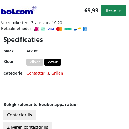
69,99
Bestel »
Verzendkosten: Gratis vanaf € 20
Betaalmethodes:
Specificaties
Merk
Arzum
Kleur
Zilver
Zwart
Categorie
Contactgrills
,
Grillen
Bekijk relevante keukenapparatuur
Contactgrills
Zilveren contactgrills