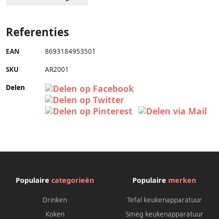
Referenties
EAN
8693184953501
SKU
AR2001
Delen
Populaire
categorieën
Populaire
merken
Drinken
Tefal keukenapparatuur
Koken
Smeg keukenapparatuur