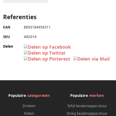
Referenties
EAN
8693184956311
SKU
AR2014
Delen
Populaire
categorieën
Populaire
merken
Drinken
Tefal keukenapparatuur
Koken
Smeg keukenapparatuur