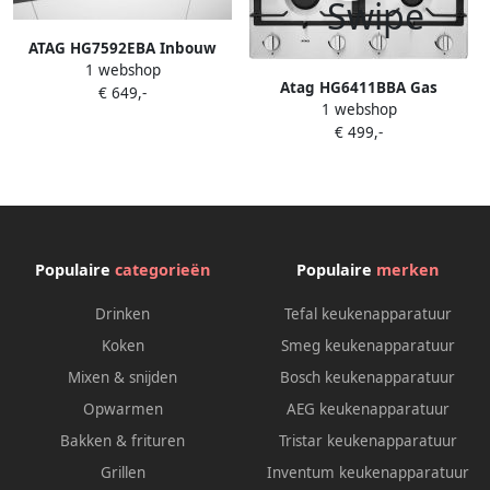
ATAG HG7592EBA Inbouw
1 webshop
gaskookplaat
Atag HG6411BBA Gas
€ 649,-
1 webshop
kookplaat Grijs
€ 499,-
Populaire
categorieën
Populaire
merken
Drinken
Tefal keukenapparatuur
Koken
Smeg keukenapparatuur
Mixen & snijden
Bosch keukenapparatuur
Opwarmen
AEG keukenapparatuur
Bakken & frituren
Tristar keukenapparatuur
Grillen
Inventum keukenapparatuur