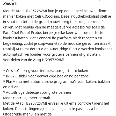
Zwart
Met de Atag HI29572SVMI kun je op een geheel nieuwe, slimme
manier koken met CelsiusCooking. Deze inductiekookplaat stelt je
in staat om tot op de graad nauwkeurig te koken, bakken of
grillen. Met behulp van de meegeleverde accessoires zoals de
Pan, Chef Pot of Probe, bereik je elke keer weer de perfecte
kookresultaten. Het ConnectLife platform biedt recepten en
begeleiding, zodat je stap-voor-stap de mooiste gerechten maakt.
Dankzij AutoPot detectie en AutoBridge functie worden kookzones
automatisch verbonden voor grotere pannen of grillplaten.
Voordelen van de Atag HI29572SVMI
* CelsiusCooking voor temperatuur gestuurd koken
* IRIS2.0 slider voor eenvoudige bediening per zone
* PlusMenu met automatische programma's voor koken, bakken
en grillen
* AutoBridge detectie voor grote pannen
Meer controle, meer gemak
Met de Atag HI29572SVMI ervaar je ultieme controle tijdens het
koken. De instellingen zijn eenvoudig aan te passen via het
uitgebreide menu, en met de