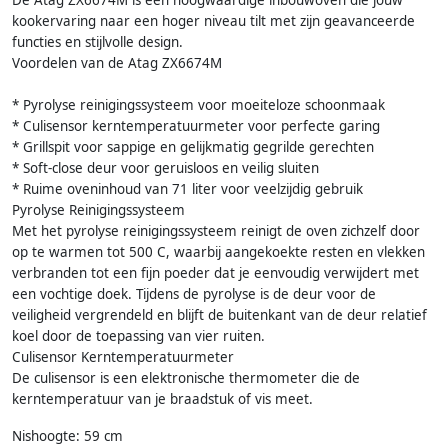
De Atag ZX6674M is een hoogwaardige inbouwoven die jouw
kookervaring naar een hoger niveau tilt met zijn geavanceerde
functies en stijlvolle design.
Voordelen van de Atag ZX6674M
* Pyrolyse reinigingssysteem voor moeiteloze schoonmaak
* Culisensor kerntemperatuurmeter voor perfecte garing
* Grillspit voor sappige en gelijkmatig gegrilde gerechten
* Soft-close deur voor geruisloos en veilig sluiten
* Ruime oveninhoud van 71 liter voor veelzijdig gebruik
Pyrolyse Reinigingssysteem
Met het pyrolyse reinigingssysteem reinigt de oven zichzelf door
op te warmen tot 500 C, waarbij aangekoekte resten en vlekken
verbranden tot een fijn poeder dat je eenvoudig verwijdert met
een vochtige doek. Tijdens de pyrolyse is de deur voor de
veiligheid vergrendeld en blijft de buitenkant van de deur relatief
koel door de toepassing van vier ruiten.
Culisensor Kerntemperatuurmeter
De culisensor is een elektronische thermometer die de
kerntemperatuur van je braadstuk of vis meet.
Nishoogte: 59 cm