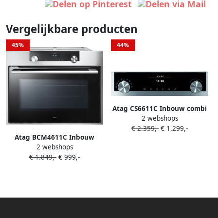
Vergelijkbare producten
45%
44%
Atag CS6611C Inbouw combi
2 webshops
stoomoven Grijs
€ 2.359,-
€ 1.299,-
Atag BCM4611C Inbouw
2 webshops
oven met magnetron Grijs
€ 1.849,-
€ 999,-