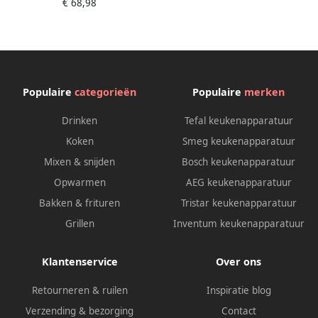
€ 68,98
Warmhoudfunctie Ø29x(H)29
3cm
Populaire
categorieën
Populaire
merken
Drinken
Tefal keukenapparatuur
Koken
Smeg keukenapparatuur
Mixen & snijden
Bosch keukenapparatuur
Opwarmen
AEG keukenapparatuur
Bakken & frituren
Tristar keukenapparatuur
Grillen
Inventum keukenapparatuur
Klantenservice
Over ons
Retourneren & ruilen
Inspiratie blog
Verzending & bezorging
Contact