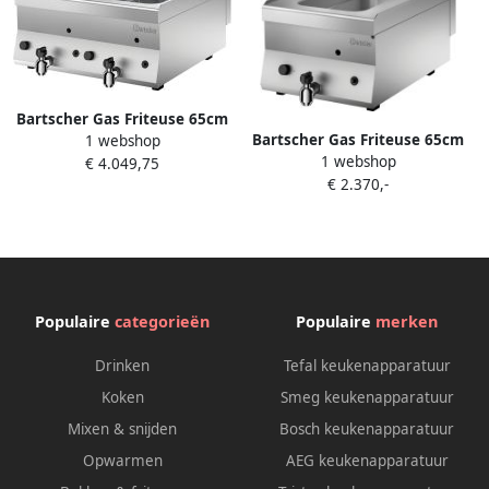
Bartscher Gas Friteuse 65cm
Bartscher Gas Friteuse 65cm
1 webshop
Diep 2x 8 Liter TG 1152113
1 webshop
Diep 8 Liter TG 1152103
€ 4.049,75
Horeca
€ 2.370,-
Horeca
Populaire
categorieën
Populaire
merken
Drinken
Tefal keukenapparatuur
Koken
Smeg keukenapparatuur
Mixen & snijden
Bosch keukenapparatuur
Opwarmen
AEG keukenapparatuur