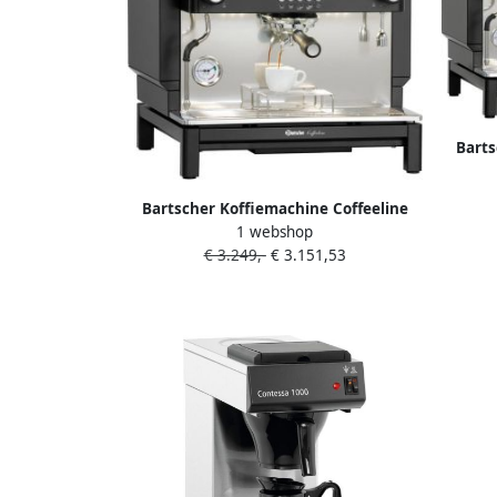
Barts
B20 
Bartscher Koffiemachine Coffeeline
1 webshop
B10 190230 Horeca & Professioneel
€ 3.249,-
€ 3.151,53