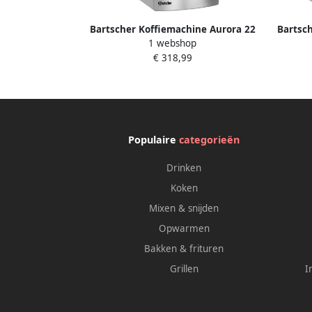
Bartscher Koffiemachine Aurora 22
Bartsc
1 webshop
2 T
€ 318,99
430x40
Populaire
categorieën
Drinken
Koken
Mixen & snijden
Opwarmen
Bakken & frituren
Grillen
I