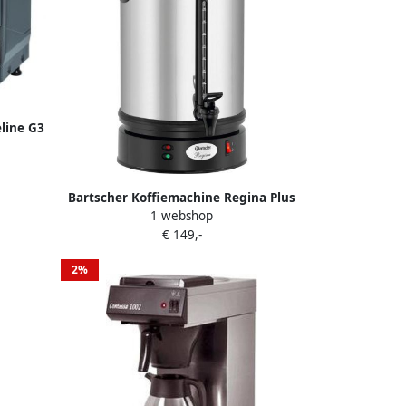
line G3
Bartscher Koffiemachine Regina Plus
1 webshop
90 A190199
€ 149,-
2%