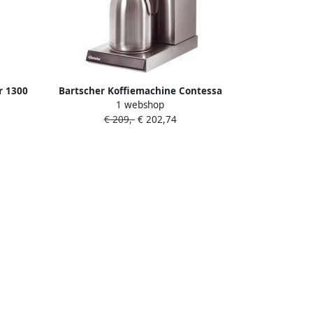
r 1300
Bartscher Koffiemachine Contessa
1 webshop
1002 2L Thermoskan 13 Kopjes
€ 209,-
€ 202,74
215x400x520mm Horeca Koffiemachine
Koffieapparaat