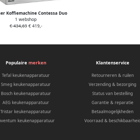
her Koffiemachine Contessa Duo
1 webshop
hermoskannen 2x 13 Kopjes
€ 434,69
€ 419,-
0x520mm Horeca Koffiemachine
Koffieapparaat
Populaire
merken
Klantenservice
Tefal keukenapparatuur
Retourneren & ruilen
Smeg keukenapparatuur
Verzending & bezorging
Bosch keukenapparatuur
Status van bestelling
AEG keukenapparatuur
Garantie & reparatie
Tristar keukenapparatuur
Betaalmogelijkheden
nventum keukenapparatuur
Voorraad & beschikbaarhei