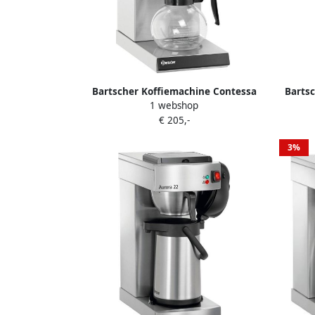
Bartscher Koffiemachine Contessa
Barts
1 webshop
1000
€ 205,-
3%