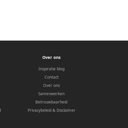
Over ons
Inspiratie blog
Contact
Over ons
Samenwerken
Betrouwbaarheid
d
Privacybeleid
&
Disclaimer