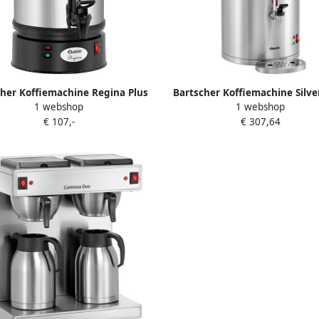
cher Koffiemachine Regina Plus
Bartscher Koffiemachine Silve
1 webshop
1 webshop
40 A190149
A190189
€ 107,-
€ 307,64