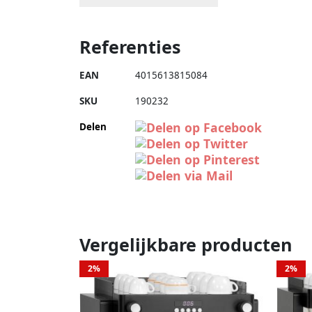
Referenties
EAN
4015613815084
SKU
190232
Delen
Vergelijkbare producten
2%
2%