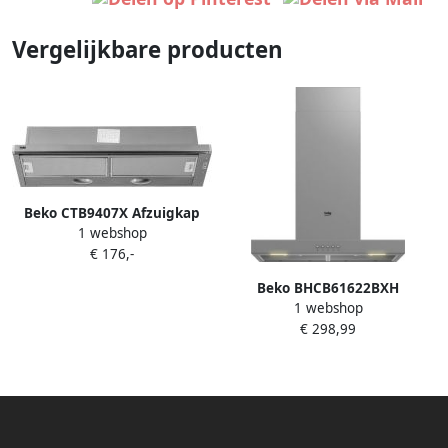
Vergelijkbare producten
Beko CTB9407X Afzuigkap
1 webshop
geïntegreerd Grijs
€ 176,-
Beko BHCB61622BXH
1 webshop
afzuigkap Muurmontage
€ 298,99
Roestvrijstaal 613 m³ uur B