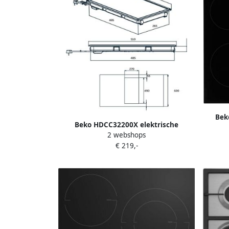
Bek
Beko HDCC32200X elektrische
HI
2 webshops
kookplaten Roestvrijstaal
ko
€ 219,-