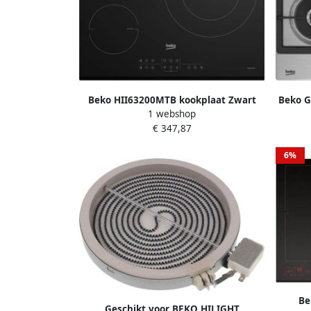
Beko HII63200MTB kookplaat Zwart
Beko G
1 webshop
Ingebouwd 58 cm Zone van
€ 347,87
inductiekookplaat 3 zone(s)
6%
Be
Geschikt voor BEKO HILIGHT