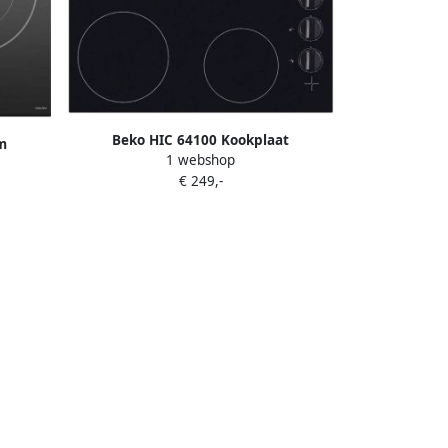
Beko HIC 64100 Kookplaat
m
1 webshop
vitrokeramisch | Inductiekookplaten |
€ 249,-
Keuken&Koken Kookplaten | HIC 64100