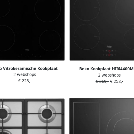
o Vitrokeramische Kookplaat
Beko Kookplaat HII64400M
2 webshops
C64400E | Vitrokeramische
2 webshops
Inductiekookplaten | Keuken
€ 228,-
okplaten | 8690842206306
€ 269,-
€ 258,-
Kookplaten | 8690842215