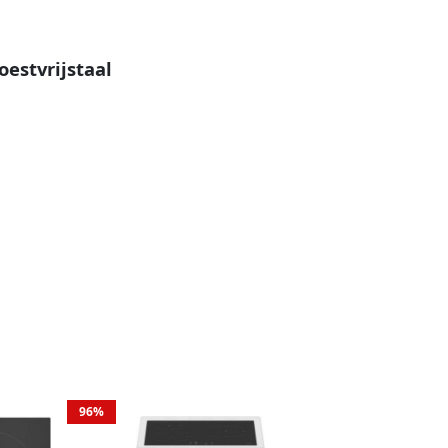
estvrijstaal
96%