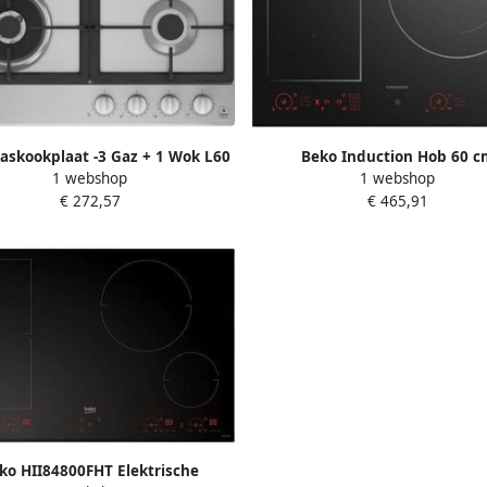
askookplaat -3 Gaz + 1 Wok L60
Beko Induction Hob 60 c
1 webshop
1 webshop
cm HIAW64325SX
Giei638370HF
€ 272,57
€ 465,91
ko HII84800FHT Elektrische