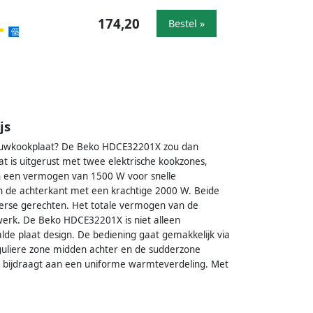
174,20
Bestel »
js
nbouwkookplaat? De Beko HDCE32201X zou dan
 is uitgerust met twee elektrische kookzones,
 een vermogen van 1500 W voor snelle
de achterkant met een krachtige 2000 W. Beide
diverse gerechten. Het totale vermogen van de
werk. De Beko HDCE32201X is niet alleen
alde plaat design. De bediening gaat gemakkelijk via
eguliere zone midden achter en de sudderzone
at bijdraagt aan een uniforme warmteverdeling. Met