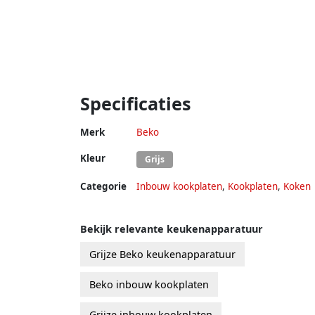
Specificaties
Merk
Beko
Kleur
Grijs
Categorie
Inbouw kookplaten
,
Kookplaten
,
Koken
Bekijk relevante keukenapparatuur
Grijze Beko keukenapparatuur
Beko inbouw kookplaten
Grijze inbouw kookplaten