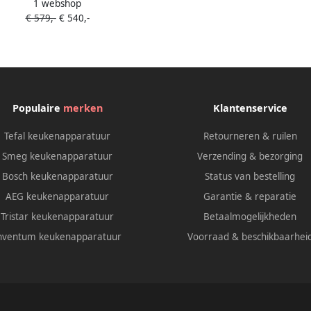
1 webshop
iekookplaat 77cm breed Bridge
€ 579,-
€ 540,-
functie
Populaire
merken
Klantenservice
Tefal keukenapparatuur
Retourneren & ruilen
Smeg keukenapparatuur
Verzending & bezorging
Bosch keukenapparatuur
Status van bestelling
AEG keukenapparatuur
Garantie & reparatie
Tristar keukenapparatuur
Betaalmogelijkheden
nventum keukenapparatuur
Voorraad & beschikbaarhei