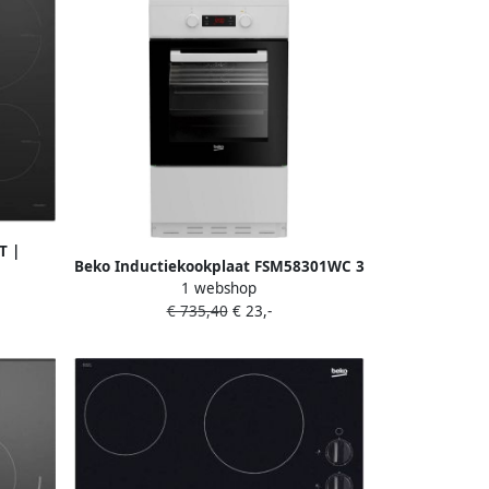
T |
Beko Inductiekookplaat FSM58301WC 3
&Koken
1 webshop
branders 0 92 kwh cyclus 50cm
575
€ 735,40
€ 23,-