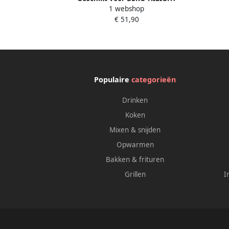
induct
1 webshop
KOOKPLAAT Ø 180m 1800W
€ 51,90
CSM67000GW 162926005
Populaire
categorieën
Drinken
Koken
Mixen & snijden
Opwarmen
Bakken & frituren
Grillen
I