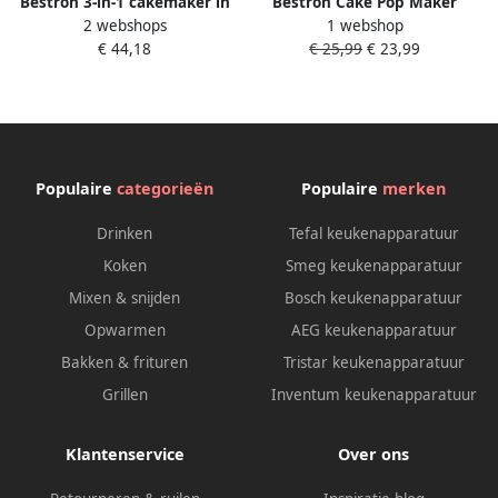
Bestron 3-in-1 cakemaker in
Bestron Cake Pop Maker
2 webshops
1 webshop
retro-design met 3
Wafelijzer voor 12 Cake Pops
€ 44,18
€ 25,99
€ 23,99
verwisselbare bakplaten:
inclusief Cake Pop Butler 12
donut- hartenwafel- en
Stokjes & Vork met
cakepopmaker met
antiaanbaklaag &
indicatielampje &
indicatielampje 700W mint
antiaanbaklaag 700 watt
mint
Populaire
categorieën
Populaire
merken
Drinken
Tefal keukenapparatuur
Koken
Smeg keukenapparatuur
Mixen & snijden
Bosch keukenapparatuur
Opwarmen
AEG keukenapparatuur
Bakken & frituren
Tristar keukenapparatuur
Grillen
Inventum keukenapparatuur
Klantenservice
Over ons