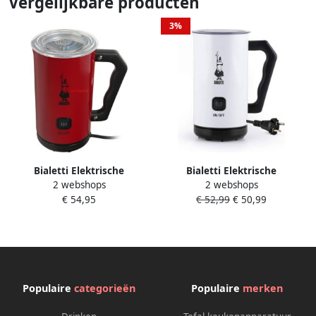
Vergelijkbare producten
3%
Bialetti Elektrische
Bialetti Elektrische
2 webshops
2 webshops
melkopschuimer 4431
melkopschuimer 4432
€ 54,95
€ 52,99
€ 50,99
Melkopschuimer
Melkopschuimer
Populaire
categorieën
Populaire
merken