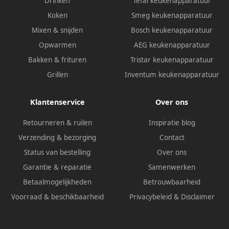
Drinken
Tefal keukenapparatuur
Koken
Smeg keukenapparatuur
Mixen & snijden
Bosch keukenapparatuur
Opwarmen
AEG keukenapparatuur
Bakken & frituren
Tristar keukenapparatuur
Grillen
Inventum keukenapparatuur
Klantenservice
Over ons
Retourneren & ruilen
Inspiratie blog
Verzending & bezorging
Contact
Status van bestelling
Over ons
Garantie & reparatie
Samenwerken
Betaalmogelijkheden
Betrouwbaarheid
Voorraad & beschikbaarheid
Privacybeleid
&
Disclaimer