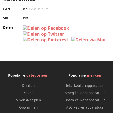
EAN
8720849703239
SKU
nvt
Delen
Populaire
categorieën
Populaire
merken
Drinken
Tefal keukenapparatuur
Koken
Smeg keukenapparatuur
Mixen & snijden
Bosch keukenapparatuur
Opwarmen
AEG keukenapparatuur