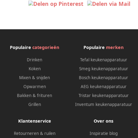
Populaire
categorieën
Populaire
merken
Drinken
Tefal keukenapparatuur
Koken
Smeg keukenapparatuur
Mixen & snijden
Bosch keukenapparatuur
Opwarmen
AEG keukenapparatuur
Bakken & frituren
Tristar keukenapparatuur
Grillen
Inventum keukenapparatuur
Klantenservice
Over ons
Retourneren & ruilen
Inspiratie blog