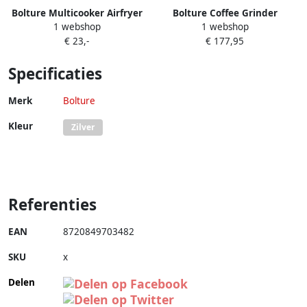
Bolture Multicooker Airfryer
Bolture Coffee Grinder
1 webshop
1 webshop
Slowcooker met Timer
Koffiemolen Electrisch
€ 23,-
€ 177,95
Pressure Cooker Electrisch 5L
Koffiebonen Maler
860W
Specerijenmolen Hakmolen
Specificaties
Bonenmaler Koffiemaler
Merk
Bolture
Kleur
Zilver
Referenties
EAN
8720849703482
SKU
x
Delen