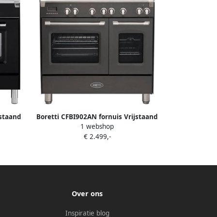
jstaand
Boretti CFBI902AN fornuis Vrijstaand
1 webshop
kplaat
fornuis Zone van inductiekookplaat
€ 2.499,-
Antraciet B
Over ons
Inspiratie blog