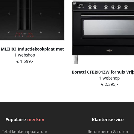
i MLIH83 Inductiekookplaat met
1 webshop
Afzuiging 83 cm
€ 1.599,-
Boretti CFBI901ZW fornuis Vri
1 webshop
fornuis Zone van inductiekoo
€ 2.395,-
Zwart A
Populaire
merken
Klantenservice
Tefal keukenapparatuur
Retourneren & ruilen