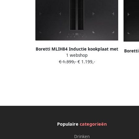
Boretti MLIH84 Inductie kookplaat met
Borett
1 webshop
afzuiging Hood-in-hob 83cm 4
€ 1.399,-
€ 1.199,-
kookzones
Populaire
categorieën
Drinken