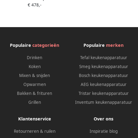
€ 478,-
RVS
Populaire
categorieën
Populaire
merken
Drinken
Tefal keukenapparatuur
Koken
Smeg keukenapparatuur
Mixen & snijden
Bosch keukenapparatuur
Opwarmen
AEG keukenapparatuur
Bakken & frituren
Tristar keukenapparatuur
Grillen
Inventum keukenapparatuur
Klantenservice
Over ons
Retourneren & ruilen
Inspiratie blog