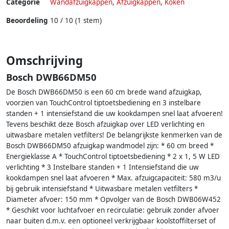
Categorie
Wandafzuigkappen
,
Afzuigkappen
,
Koken
Beoordeling
10 / 10 (1 stem)
Omschrijving
Bosch DWB66DM50
De Bosch DWB66DM50 is een 60 cm brede wand afzuigkap,
voorzien van TouchControl tiptoetsbediening en 3 instelbare
standen + 1 intensiefstand die uw kookdampen snel laat afvoeren!
Tevens beschikt deze Bosch afzuigkap over LED verlichting en
uitwasbare metalen vetfilters! De belangrijkste kenmerken van de
Bosch DWB66DM50 afzuigkap wandmodel zijn: * 60 cm breed *
Energieklasse A * TouchControl tiptoetsbediening * 2 x 1, 5 W LED
verlichting * 3 Instelbare standen + 1 Intensiefstand die uw
kookdampen snel laat afvoeren * Max. afzuigcapaciteit: 580 m3/u
bij gebruik intensiefstand * Uitwasbare metalen vetfilters *
Diameter afvoer: 150 mm * Opvolger van de Bosch DWB06W452
* Geschikt voor luchtafvoer en recirculatie: gebruik zonder afvoer
naar buiten d.m.v. een optioneel verkrijgbaar koolstoffilterset of