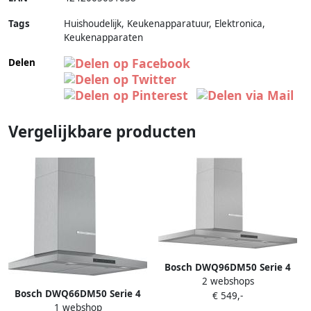
Tags
Huishoudelijk, Keukenapparatuur, Elektronica,
Keukenapparaten
Delen
Vergelijkbare producten
Bosch DWQ96DM50 Serie 4
2 webshops
Wandschouwkap Afzuigkap
Bosch DWQ66DM50 Serie 4
€ 549,-
RVS
1 webshop
Wandschouwkap Afzuigkap