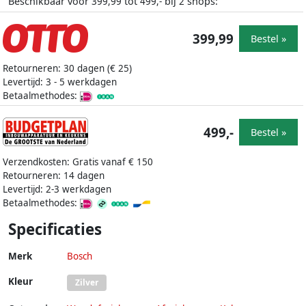
Beschikbaar voor
tot
bij
shops:
399,99
499,-
2
399,99
Bestel »
Retourneren: 30 dagen (€ 25)
Levertijd: 3 - 5 werkdagen
Betaalmethodes:
499,-
Bestel »
Verzendkosten: Gratis vanaf € 150
Retourneren: 14 dagen
Levertijd: 2-3 werkdagen
Betaalmethodes:
Specificaties
Merk
Bosch
Kleur
Zilver