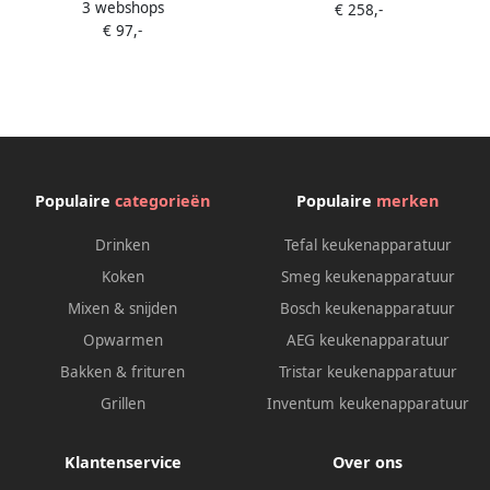
3 webshops
MultiTalent 3
€ 258,-
Wit
€ 97,-
Keukenmachine 800W Zwart
RVS
Populaire
categorieën
Populaire
merken
Drinken
Tefal keukenapparatuur
Koken
Smeg keukenapparatuur
Mixen & snijden
Bosch keukenapparatuur
Opwarmen
AEG keukenapparatuur
Bakken & frituren
Tristar keukenapparatuur
Grillen
Inventum keukenapparatuur
Klantenservice
Over ons