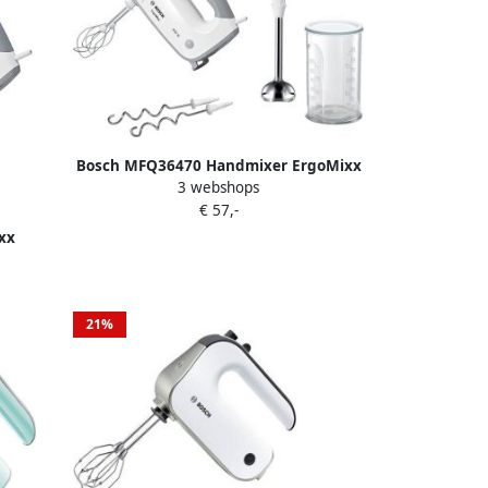
Bosch MFQ36470 Handmixer ErgoMixx
3 webshops
Wit Grijs | Mixers | Keuken&Koken
€ 57,-
Keukenapparaten | MFQ36470
xx
arde
21%