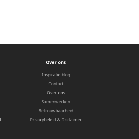
Over ons
Inspiratie blog
Contact
Over ons
Samenwerken
Betrouwbaarheid
d
Privacybeleid
&
Disclaimer