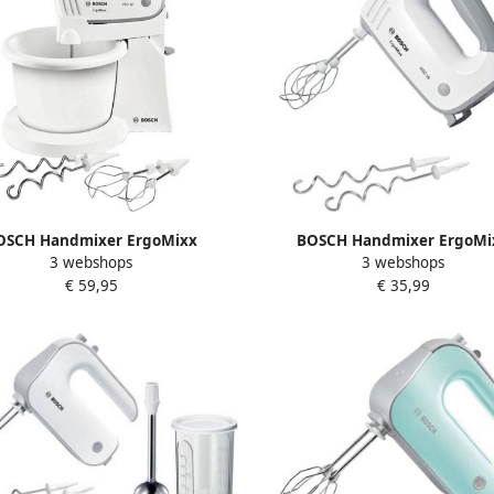
OSCH Handmixer ErgoMixx
BOSCH Handmixer ErgoMi
3 webshops
3 webshops
36460 roestvrijstalen garde
MFQ36400 roestvrijstalen g
€ 59,95
€ 35,99
edhaken standaard kom wit
deeghaak 5 standen wit