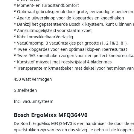
* Moment- en TurbostandComfort
* Optimaal gebruiksgemak door grote, eenvoudig te bedienen
* Aparte uitwerpknop voor de klopgardes en kneedhaken
* Dankzij het gepatenteerde Bosch kliksysteem, kunt u binnen 
* Aansluitmogelijkheid voor staafmixvoet
* Kabel omwikkelbaarVeelzijdig
* Vacuümpomp, 3 vacuümzakjes per grootte (1, 2 l & 3, 8 l).
* Twee klopgardes voor een optimaal klop-en roerresultaat
* Twee RVS kneedhaken zorgen voor een perfect kneedresulta
* Kunststof mixvoet met roestvrijstaal 4-bladenmes
* Transparante mix/maatbeker met deksel voor het mixen van
450 watt vermogen
5 snelheden
Incl. vacuumsysteem
Bosch ErgoMixx MFQ364V0
De Bosch ErgoMixx MFQ364V0 is een handmixer die door de ergo
opzetstukken zijn van rvs en dus stevig. Je gebruikt de klopp