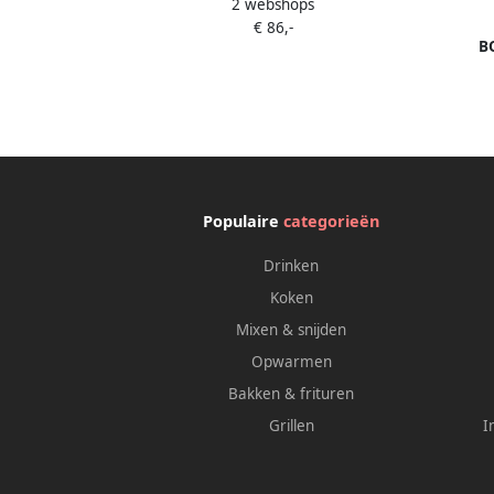
2 webshops
met staafmixervoet 500W Wit
€ 86,-
B
MFQ36
de
Populaire
categorieën
Drinken
Koken
Mixen & snijden
Opwarmen
Bakken & frituren
Grillen
I