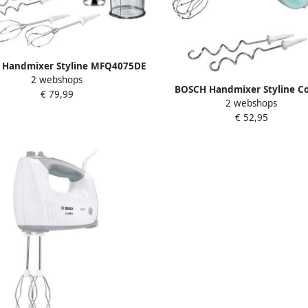
Handmixer Styline MFQ4075DE
2 webshops
rde roestvrijstalen kneedhaken
BOSCH Handmixer Styline Co
€ 79,99
mixvoet wit
2 webshops
MFQ40302 2 roergardes (fine c
€ 52,95
2 edelstalen deeghaken