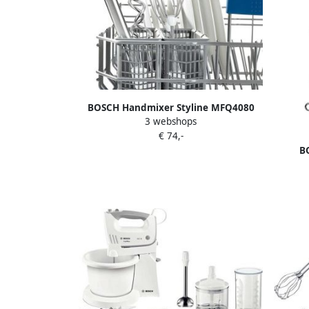
BOSCH Handmixer Styline MFQ4080
3 webshops
roestvrijstalen garde kneedhaken
€ 74,-
mixvoet 5 standen wit
B
MFQ
kne