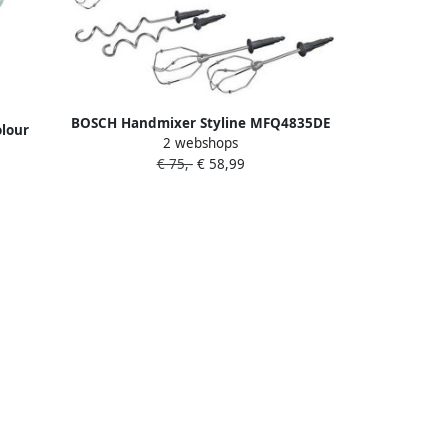
BOSCH Handmixer Styline MFQ4835DE
lour
2 webshops
2x garde roestvrijstalen kneedhaken 5
reamer)
€ 75,-
€ 58,99
standen wit