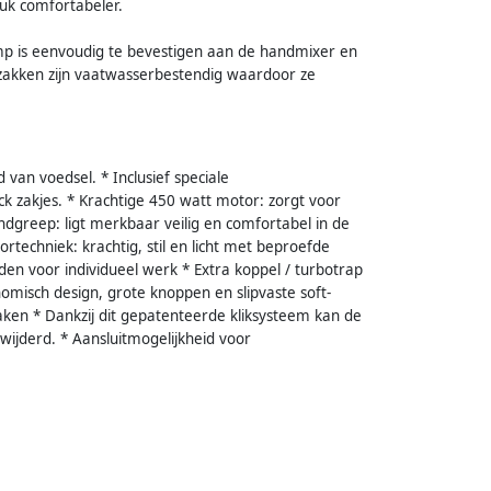
tuk comfortabeler.
p is eenvoudig te bevestigen aan de handmixer en
zakken zijn vaatwasserbestendig waardoor ze
an voedsel. * Inclusief speciale
k zakjes. * Krachtige 450 watt motor: zorgt voor
ndgreep: ligt merkbaar veilig en comfortabel in de
techniek: krachtig, stil en licht met beproefde
eden voor individueel werk * Extra koppel / turbotrap
misch design, grote knoppen en slipvaste soft-
ken * Dankzij dit gepatenteerde kliksysteem kan de
ijderd. * Aansluitmogelijkheid voor