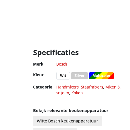
Specificaties
Merk
Bosch
Kleur
Wit
Zilver
Multicolor
Categorie
Handmixers
,
Staafmixers
,
Mixen &
snijden
,
Koken
Bekijk relevante keukenapparatuur
Witte Bosch keukenapparatuur