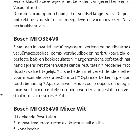
zware klus. Op deze wijze is het bereiden van gerechten een s
Vacuümfunctie
Door de vacuümpomp houd je het voedsel langer vers. De pom
onttrekt het zuurstof uit de meegeleverde vacuümzakken. De 
herbruikbaar zijn.
Bosch MFQ364V0
* Met een innovatief vacuümsysteem: verleng de houdbaarheid v
vacuümaccessoires: pomp, vershoudbox en herbruikbare zip-loc
perfecte bak- en kookresultaten. * Ergonomische soft-touch ha
hand tijdens het roeren.Uitstekende resultaten * Moderne motor
Bosch-kwaliteit tegelijk. * 5 snelheden met verschillende snelh
voor maximale prestatiesComfort * Optimale bediening: ergono
touch behuizing * Aparte uitwerpknop voor kloppers en deegha
mixervoet binnen enkele seconden worden aangesloten en verw
en
staafmixeraccessoires * Kabel
Bosch MFQ364V0 Mixer Wit
Uitstekende Resultaten
* Innovatieve motortechniek: krachtig, stil en licht
* 5 Snelheden