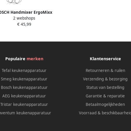
OSCH Handmixer ErgoMixx
2 webshops
440 2 roergardes 2 edelstalen
€ 45,99
eghaken pureerstaaf beker
Populaire
merken
Klantenservice
Tefal keukenapparatuur
Retourneren & ruilen
Smeg keukenapparatuur
Verzending & bezorging
Bosch keukenapparatuur
Status van bestelling
AEG keukenapparatuur
Garantie & reparatie
Tristar keukenapparatuur
Betaalmogelijkheden
nventum keukenapparatuur
Voorraad & beschikbaarhei