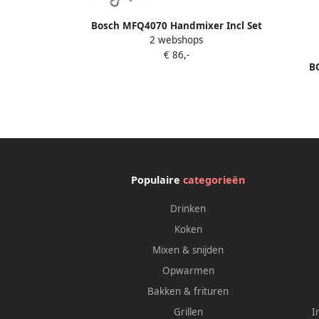
Bosch MFQ4070 Handmixer Incl Set
2 webshops
met staafmixervoet 500W Wit
€ 86,-
B
MFQ36
de
Populaire
categorieën
Drinken
Koken
Mixen & snijden
Opwarmen
Bakken & frituren
Grillen
I