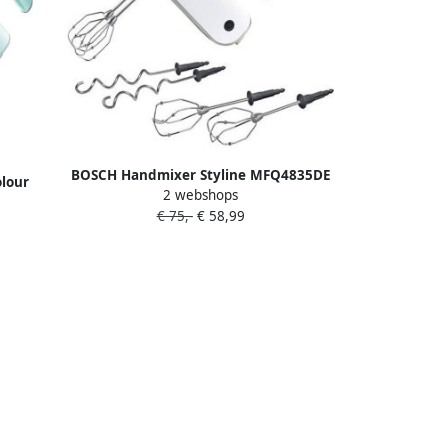
BOSCH Handmixer Styline MFQ4835DE
lour
2 webshops
2x garde roestvrijstalen kneedhaken 5
reamer)
€ 75,-
€ 58,99
standen wit