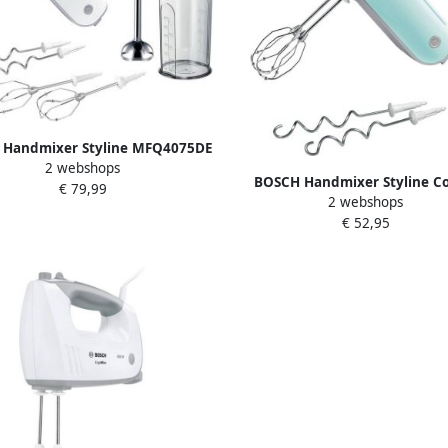
Handmixer Styline MFQ4075DE
2 webshops
rde roestvrijstalen kneedhaken
BOSCH Handmixer Styline Co
€ 79,99
mixvoet wit
2 webshops
MFQ40302 2 roergardes (fine c
€ 52,95
2 edelstalen deeghaken