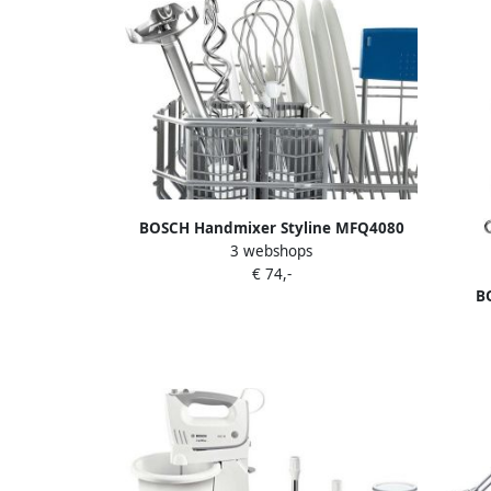
BOSCH Handmixer Styline MFQ4080
3 webshops
roestvrijstalen garde kneedhaken
€ 74,-
mixvoet 5 standen wit
B
MFQ
kne