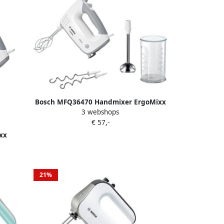
Bosch MFQ36470 Handmixer ErgoMixx
3 webshops
Wit Grijs | Mixers | Keuken&Koken
€ 57,-
Keukenapparaten | MFQ36470
xx
arde
21%