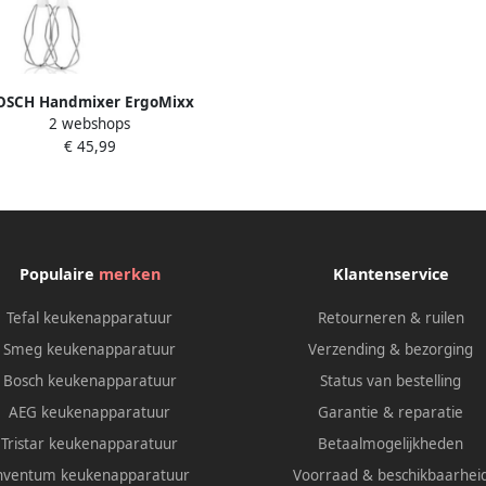
OSCH Handmixer ErgoMixx
2 webshops
440 2 roergardes 2 edelstalen
€ 45,99
eghaken pureerstaaf beker
Populaire
merken
Klantenservice
Tefal keukenapparatuur
Retourneren & ruilen
Smeg keukenapparatuur
Verzending & bezorging
Bosch keukenapparatuur
Status van bestelling
AEG keukenapparatuur
Garantie & reparatie
Tristar keukenapparatuur
Betaalmogelijkheden
nventum keukenapparatuur
Voorraad & beschikbaarhei