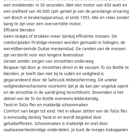
een miniblender in 30 seconden. Met een motor van 450 watt en
een snelheid van 40.000 rpm geniet je van de jarenlange ervaring
van Bosch in keukenapparatuur, al sinds 1955. Mix en relax zonder
bang te zijn voor een oververhitte motor.
Efficiënt blenden
Geen stukjes of brokken meer dankzij efficiënte messen. De
roestvrijstalen ProEdge-messen worden gemaakt in Solingen, de
wereldberoemde Duitse messenstad. De randen van de messen
zijn versterkt voor een langere levensduur.
Geniet zonder zorgen van smoothies onderweg
Bespaar tijd door je smoothies direct in de vacuüm To Go Bottle te
blenden. Je hoeft dan niet bij te vullen en veiligheid is
gegarandeerd door de SafeLock lekbescherming. Dit unieke
veiligheidsmechanisme voorkomt dat je de kan per ongeluk opent
en de smoothie in de aandrijving terechtkomt. Bovendien is het
deksel van de To Go Bottle eveneens lekbestendig.
Twist-in ToGo fles en makkelijk schoonmaken
Comfort van begin tot eind. Het in elkaar zetten van de ToGo fles
is eenvoudig dankzij Twist-in en wordt begeleid door
geluidseffecten. Schoonmaken is makkelijk en snel door
vaatwasserbestendige onderdelen. Je kunt de mesjes loskoppelen