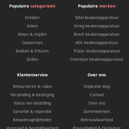
Populaire
categorieën
Populaire
merken
Drinken
Tefal keukenapparatuur
Koken
Smeg keukenapparatuur
Mixen & snijden
Bosch keukenapparatuur
Opwarmen
AEG keukenapparatuur
Bakken & frituren
Tristar keukenapparatuur
Grillen
Inventum keukenapparatuur
Klantenservice
Over ons
Retourneren & ruilen
Inspiratie blog
Verzending & bezorging
Contact
Status van bestelling
Over ons
Garantie & reparatie
Samenwerken
Betaalmogelijkheden
Betrouwbaarheid
Voorraad & beschikbaarheid
Privacybeleid
&
Disclaimer