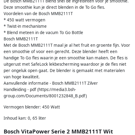
De Bosch MMB2111T blend snel de ingredinten voor je smoothie.
Deze smoothie kun je direct blenden in de To Go fles.
Voordelen van de Bosch MMB2111T
* 450 watt vermogen
* Twist-in mechanisme
* Blend meteen in de vacum To Go Bottle
Bosch MMB2111T
Met de Bosch MMB2111T maal je al het fruit en groente fijn. Voor
een smoothie of voor een gerecht. Deze blender heeft een
handige To Go fles waarin je een smoothie kan maken. De fles is
uitgerust met SafeLock lekbescherming waardoor je de fles niet
per ongeluk open gaat. De blender is gemaakt met materialen
van hoge kwaliteit.
Aanvullende informatie - Bosch MMB2111T Zilver
Handleiding - pdf (https://media3.bsh-
group.com/Documents/8001232848_B.pdf)
Vermogen blender: 450 Watt
Inhoud kan: 0, 65 liter
Bosch VitaPower Serie 2 MMB2111T Wit