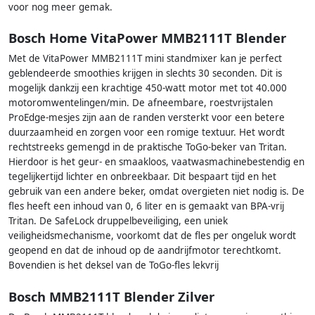
voor nog meer gemak.
Bosch Home VitaPower MMB2111T Blender
Met de VitaPower MMB2111T mini standmixer kan je perfect
geblendeerde smoothies krijgen in slechts 30 seconden. Dit is
mogelijk dankzij een krachtige 450-watt motor met tot 40.000
motoromwentelingen/min. De afneembare, roestvrijstalen
ProEdge-mesjes zijn aan de randen versterkt voor een betere
duurzaamheid en zorgen voor een romige textuur. Het wordt
rechtstreeks gemengd in de praktische ToGo-beker van Tritan.
Hierdoor is het geur- en smaakloos, vaatwasmachinebestendig en
tegelijkertijd lichter en onbreekbaar. Dit bespaart tijd en het
gebruik van een andere beker, omdat overgieten niet nodig is. De
fles heeft een inhoud van 0, 6 liter en is gemaakt van BPA-vrij
Tritan. De SafeLock druppelbeveiliging, een uniek
veiligheidsmechanisme, voorkomt dat de fles per ongeluk wordt
geopend en dat de inhoud op de aandrijfmotor terechtkomt.
Bovendien is het deksel van de ToGo-fles lekvrij
Bosch MMB2111T Blender Zilver