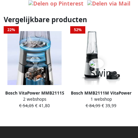
Vergelijkbare producten
22%
52%
Bosch VitaPower MMB2111S
Bosch MMB2111M VitaPower
2 webshops
1 webshop
blender 0 6 l Blender voor op
Serie 2 Blender RVS
€ 54,05
€ 41,80
€ 84,99
€ 39,99
aanrecht 450 W
Roestvrijstaal Mini Blender