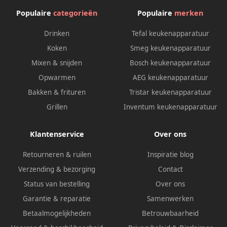
Populaire
categorieën
Populaire
merken
Drinken
Tefal keukenapparatuur
Koken
Smeg keukenapparatuur
Mixen & snijden
Bosch keukenapparatuur
Opwarmen
AEG keukenapparatuur
Bakken & frituren
Tristar keukenapparatuur
Grillen
Inventum keukenapparatuur
Klantenservice
Over ons
Retourneren & ruilen
Inspiratie blog
Verzending & bezorging
Contact
Status van bestelling
Over ons
Garantie & reparatie
Samenwerken
Betaalmogelijkheden
Betrouwbaarheid