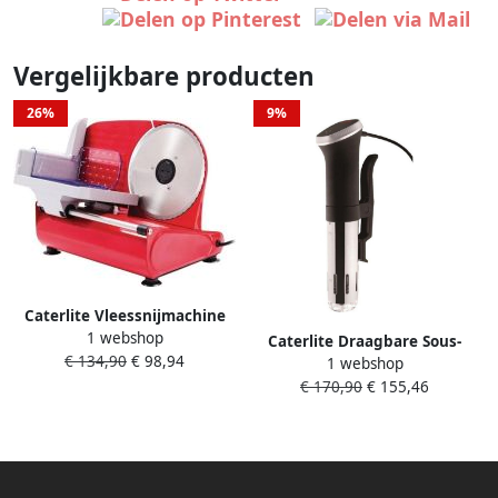
Vergelijkbare producten
26%
9%
Caterlite Vleessnijmachine
1 webshop
19cm GH489
Caterlite Draagbare Sous-
€ 134,90
€ 98,94
1 webshop
Vide CS939
€ 170,90
€ 155,46