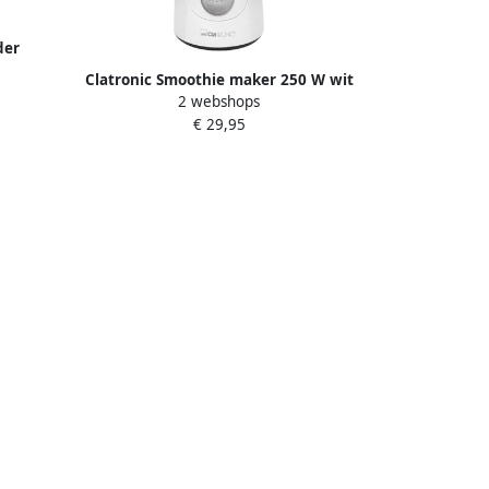
der
Clatronic Smoothie maker 250 W wit
2 webshops
SM 3593
€ 29,95