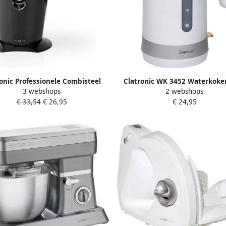
onic Professionele Combisteel
Clatronic WK 3452 Waterkoker
3 webshops
2 webshops
agere Keramisch Verwamd 2
Wit
€ 33,54
€ 26,95
€ 24,95
Niveaus 1800