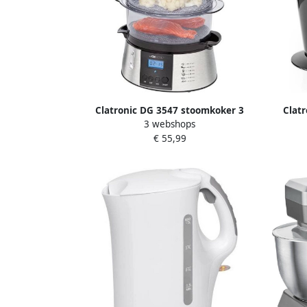
Clatronic DG 3547 stoomkoker 3
Clatr
3 webshops
manden zwart grijs 800 W
Et
€ 55,99