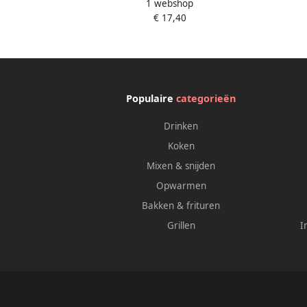
1 webshop
mintgroen werkt op batterijen
€ 17,40
Populaire
categorieën
Drinken
Koken
Mixen & snijden
Opwarmen
Bakken & frituren
Grillen
I