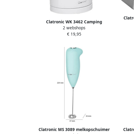
Clat
Clatronic WK 3462 Camping
Kneed
2 webshops
waterkoker 1L 900W Wit
€ 19,95
Clatronic MS 3089 melkopschuimer
Clat