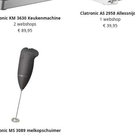
Clatronic AS 2958 Allessnij
ronic KM 3630 Keukenmachine
1 webshop
2 webshops
machine 1200 Watt XXL Titan
€ 39,95
€ 89,95
ronic MS 3089 melkopschuimer