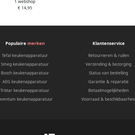
1 webshop
zwart werkt op batterijen
€ 14,95
Populaire
merken
Klantenservice
Tefal keukenapparatuur
Retourneren & ruilen
Smeg keukenapparatuur
Verzending & bezorging
Bosch keukenapparatuur
Status van bestelling
AEG keukenapparatuur
Garantie & reparatie
Tristar keukenapparatuur
Betaalmogelijkheden
nventum keukenapparatuur
Voorraad & beschikbaarhei