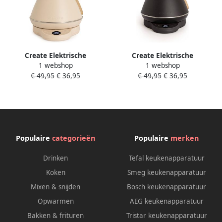
Create Elektrische
Create Elektrische
1 webshop
1 webshop
waterkoker 1 L met
waterkoker 1 L met
€ 49,95
€ 36,95
€ 49,95
€ 36,95
temperatuurregeling Zand
temperatuurregeling Zwart
KETTLE RETRO PRO
KETTLE RETRO PRO
Populaire
categorieën
Populaire
merken
Drinken
Tefal keukenapparatuur
Koken
Smeg keukenapparatuur
Mixen & snijden
Bosch keukenapparatuur
Opwarmen
AEG keukenapparatuur
Bakken & frituren
Tristar keukenapparatuur