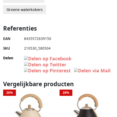
Groene waterkokers
Referenties
EAN
8435572639150
SKU
210530_580504
Delen
Vergelijkbare producten
26%
26%