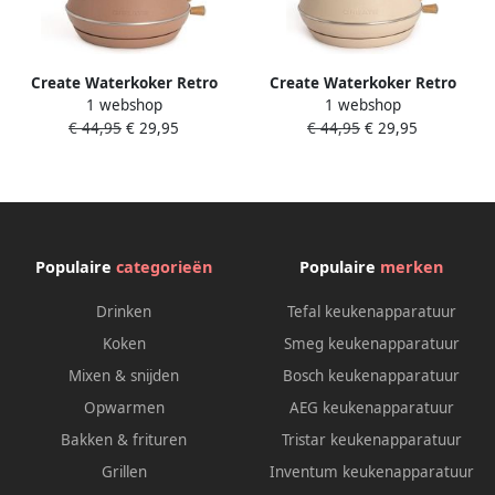
Create Waterkoker Retro
Create Waterkoker Retro
1 webshop
1 webshop
1200 Watt 1 Liter RVS BPA
1200 Watt 1 Liter RVS BPA
€ 44,95
€ 29,95
€ 44,95
€ 29,95
vrij Elektrisch Mokka Kettle
vrij Elektrisch Antikalk Kettle
Retro M
Retro M
Populaire
categorieën
Populaire
merken
Drinken
Tefal keukenapparatuur
Koken
Smeg keukenapparatuur
Mixen & snijden
Bosch keukenapparatuur
Opwarmen
AEG keukenapparatuur
Bakken & frituren
Tristar keukenapparatuur
Grillen
Inventum keukenapparatuur