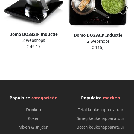
Domo DO332IP Inductie
Domo DO333IP Inductie
2 webshops
Kookplaat Vrijstaand
2 webshops
Kookplaat Vrijstaand
€ 49,17
Elektrische Kookplaat 1 Pit
€ 115,-
Elektrische Kookplaat 2 Pits
2000W
3500W
Populaire
categorieën
Populaire
merken
Drinken
Tefal keukenapparatuur
Koken
Smeg keukenapparatuur
Mixen & snijden
Bosch keukenapparatuur