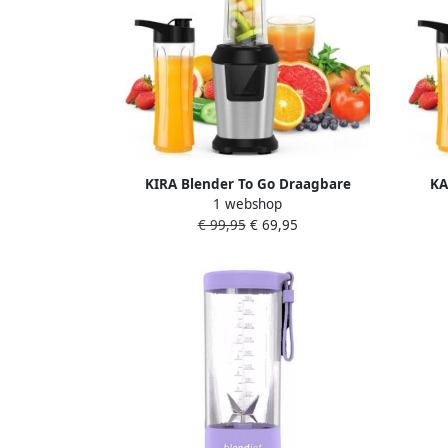
KIRA Blender To Go Draagbare
KA
1 webshop
Smoothie Blender Krachtige Smoothie
Smooth
€ 99,95
€ 69,95
Maker Zilver Zwart 35cm x 10cm x
Make
15cm