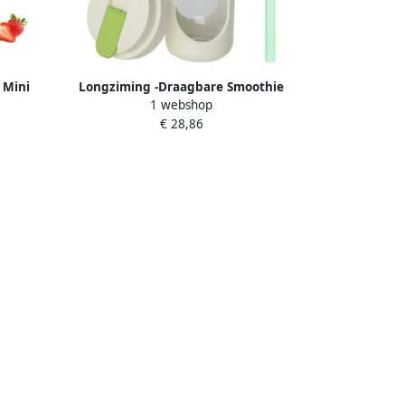
 Mini
Longziming -Draagbare Smoothie
1 webshop
en 12
Blender To Go – 450 ml Mini Mixer met
€ 28,86
 Beige
12 Roestvrijstalen Messen USB-
Oplaadbare Shakebeker voor
Smoothies Proteïnedrankjes & Sap –
Ideaal voor Fitness Kantoor & Reizen