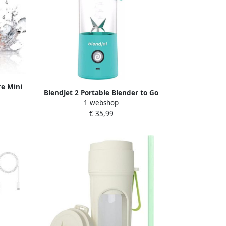
re Mini
BlendJet 2 Portable Blender to Go
dbaar
1 webshop
Draadloze blender Draagbare blender
othie
€ 35,99
Smoothie maker USB-C Oplaadbaar 475
oothies
ML Mint