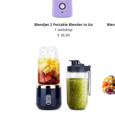
BlendJet 2 Portable Blender to Go
Blen
1 webshop
Draadloze blender Draagbare blender
Draadl
€ 36,99
Smoothie maker USB-C Oplaadbaar 475
Smooth
ML Lavendel