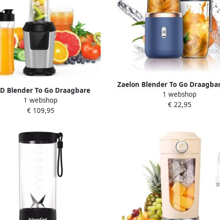
Zaelon Blender To Go Draagba
D Blender To Go Draagbare
1 webshop
Blender Smoothie USB Oplaa
1 webshop
ie Blender Krachtige Smoothie
€ 22,95
Draadloos Compact Mini smo
€ 109,95
r Zilver Zwart 35cm x 10cm x
maker Oplaadbare blender Sm
15cm
Fruit Mixer Blender