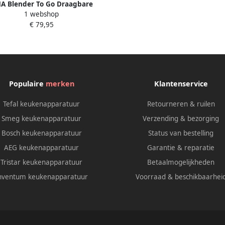
A Blender To Go Draagbare
1 webshop
thie Maker USB Oplaadbaarr
€ 79,95
wart 10cm x 10cm x 30cm
Populaire
merken
Klantenservice
Tefal keukenapparatuur
Retourneren & ruilen
Smeg keukenapparatuur
Verzending & bezorging
Bosch keukenapparatuur
Status van bestelling
AEG keukenapparatuur
Garantie & reparatie
Tristar keukenapparatuur
Betaalmogelijkheden
nventum keukenapparatuur
Voorraad & beschikbaarhei