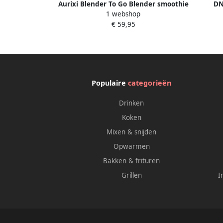
Aurixi Blender To Go Blender smoothie
DN
1 webshop
– Draagbare Blender To Go Smoothie
Smoo
€ 59,95
Machine Milkshake Maker 400ml
Z
Oplaadbare blender -2 in 1- Blender en
Drinkglas Portable Travel Blender voor
Onderweg Blauw 13cmx 110cm x
150cm
Populaire
categorieën
Drinken
Koken
Mixen & snijden
Opwarmen
Bakken & frituren
Grillen
I