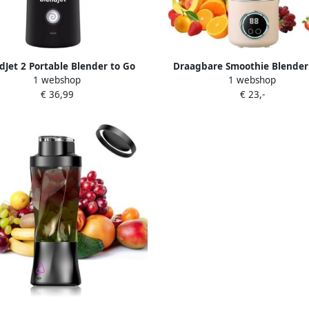
dJet 2 Portable Blender to Go
Draagbare Smoothie Blender
1 webshop
1 webshop
oze blender Draagbare blender
Mixer Gezonde Drankjes Mak
€ 36,99
€ 23,-
ie maker USB-C Oplaadbaar 475
Roestvrijstalen Messen 700 ml
ML Zwart