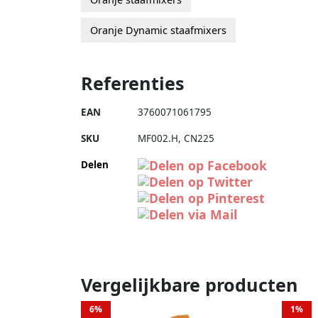
Oranje Dynamic staafmixers
Referenties
EAN
3760071061795
SKU
MF002.H
,
CN225
Delen
Vergelijkbare producten
6%
1%