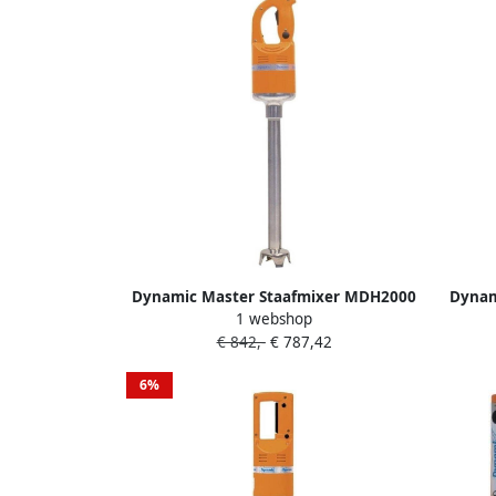
Dynamic Master Staafmixer MDH2000
Dynam
1 webshop
CF014 Horeca & Professioneel
€ 842,-
€ 787,42
6%