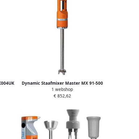
X004UK
Dynamic Staafmixer Master MX 91-500
1 webshop
eel
600W 800mm Horeca & Professioneel
€ 852,62