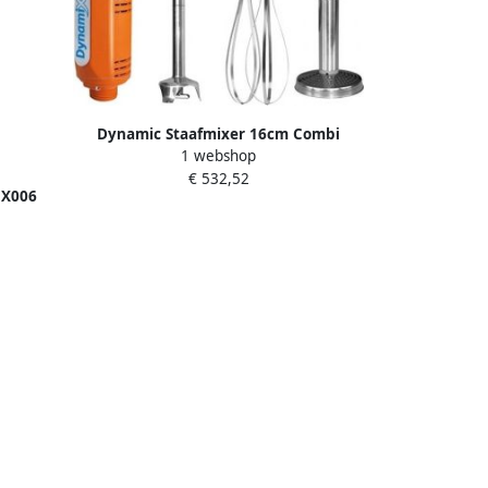
Dynamic Staafmixer 16cm Combi
1 webshop
551055 Horeca & Professioneel
€ 532,52
MX006
eel