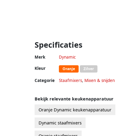
Specificaties
Merk
Dynamic
Kleur
Oranje
Zilver
Categorie
Staafmixers
,
Mixen & snijden
Bekijk relevante keukenapparatuur
Oranje Dynamic keukenapparatuur
Dynamic staafmixers
Oranje staafmixers