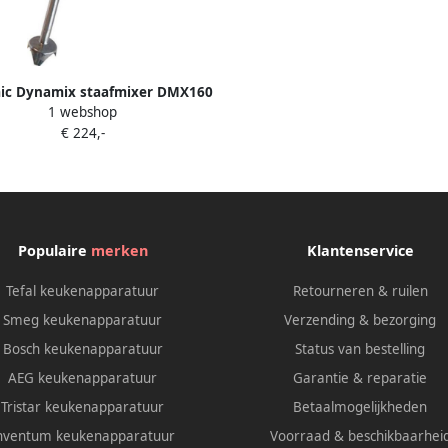
c Dynamix staafmixer DMX160
1 webshop
MX050
€ 224,-
Populaire
merken
Klantenservice
Tefal keukenapparatuur
Retourneren & ruilen
Smeg keukenapparatuur
Verzending & bezorging
Bosch keukenapparatuur
Status van bestelling
AEG keukenapparatuur
Garantie & reparatie
Tristar keukenapparatuur
Betaalmogelijkheden
nventum keukenapparatuur
Voorraad & beschikbaarhei