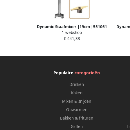
Dynamic Staafmixer |19cm| 551061
Dynami
1 webshop
Horeca & Professioneel
€ 441,33
Populaire
categorieën
Drinken
Koken
Mixen & snijden
Opwarmen
Bakken & frituren
Grillen
I