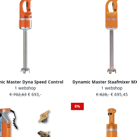
ic Master Dyna Speed Control
Dynamic Master Staafmixer M
1 webshop
1 webshop
staafmixer MX2000DSC
CF012 Horeca & Profession
€ 702,63
€ 693,-
€ 828,-
€ 695,45
8%