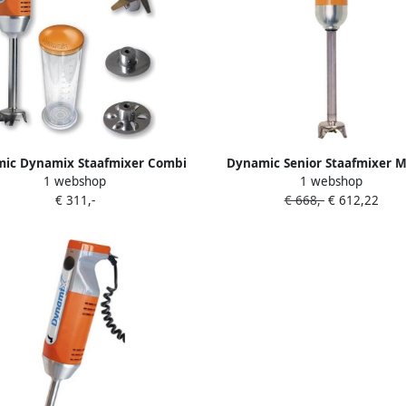
ic Dynamix Staafmixer Combi
Dynamic Senior Staafmixer 
1 webshop
1 webshop
 CF257 Horeca & Professioneel
CF009 Horeca & Profession
€ 311,-
€ 668,-
€ 612,22