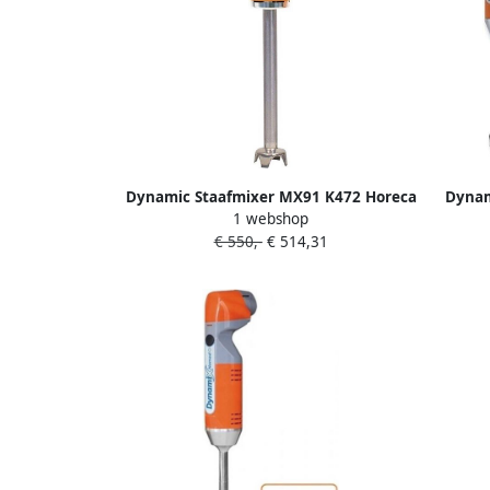
Dynamic Staafmixer MX91 K472 Horeca
Dynam
1 webshop
& Professioneel
MX052
€ 550,-
€ 514,31