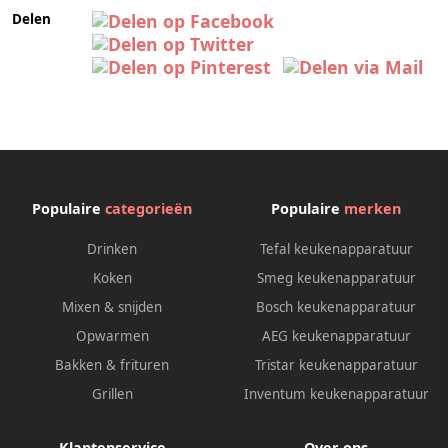
Delen
Populaire
categorieën
Populaire
merken
Drinken
Tefal keukenapparatuur
Koken
Smeg keukenapparatuur
Mixen & snijden
Bosch keukenapparatuur
Opwarmen
AEG keukenapparatuur
Bakken & frituren
Tristar keukenapparatuur
Grillen
Inventum keukenapparatuur
Klantenservice
Over ons