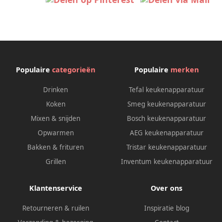
Populaire
categorieën
Populaire
merken
Drinken
Tefal keukenapparatuur
Koken
Smeg keukenapparatuur
Mixen & snijden
Bosch keukenapparatuur
Opwarmen
AEG keukenapparatuur
Bakken & frituren
Tristar keukenapparatuur
Grillen
Inventum keukenapparatuur
Klantenservice
Over ons
Retourneren & ruilen
Inspiratie blog