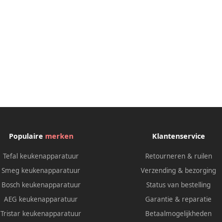
Populaire
merken
Klantenservice
Tefal keukenapparatuur
Retourneren & ruilen
Smeg keukenapparatuur
Verzending & bezorging
Bosch keukenapparatuur
Status van bestelling
AEG keukenapparatuur
Garantie & reparatie
Tristar keukenapparatuur
Betaalmogelijkheden