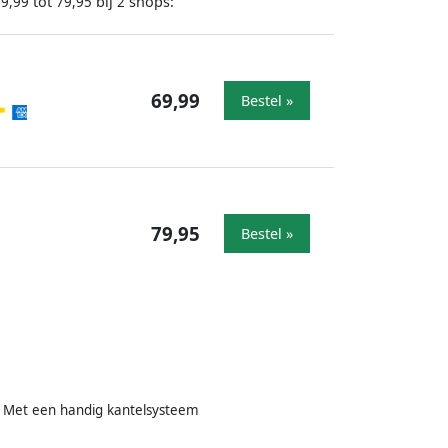
tot
bij
shops:
69,99
79,95
2
69,99
Bestel »
79,95
Bestel »
Met een handig kantelsysteem