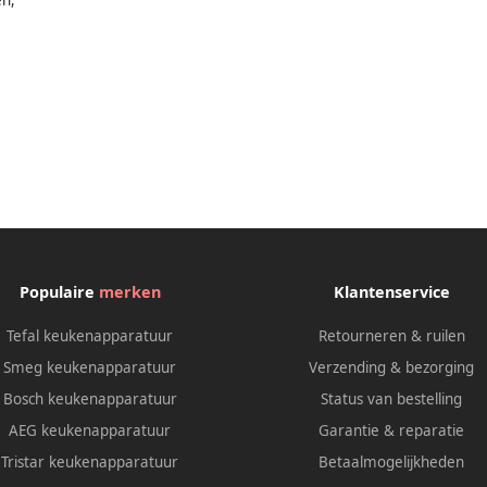
Populaire
merken
Klantenservice
Tefal keukenapparatuur
Retourneren & ruilen
Smeg keukenapparatuur
Verzending & bezorging
Bosch keukenapparatuur
Status van bestelling
AEG keukenapparatuur
Garantie & reparatie
Tristar keukenapparatuur
Betaalmogelijkheden