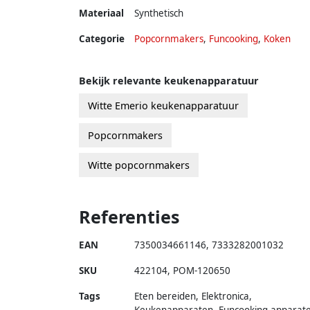
Materiaal
Synthetisch
Categorie
Popcornmakers
,
Funcooking
,
Koken
Bekijk relevante keukenapparatuur
Witte Emerio keukenapparatuur
Popcornmakers
Witte popcornmakers
Referenties
EAN
7350034661146
,
7333282001032
SKU
422104
,
POM-120650
Tags
Eten bereiden, Elektronica,
Keukenapparaten, Funcooking apparate