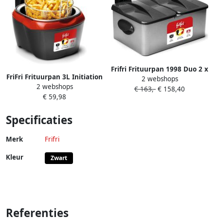
Frifri Frituurpan 1998 Duo 2 x
FriFri Frituurpan 3L Initiation
2 webshops
1 5KG | Frituurpannen |
2 webshops
F918RR2 3200W Koude Zone
€ 163,-
€ 158,40
Keuken&Koken
€ 59,98
Technologie RVS Kuip Voor
Keukenapparaten | 1998
1kg Friet Antraciet met rood
Specificaties
3 Jaar Garantie
Merk
Frifri
Kleur
Zwart
Referenties