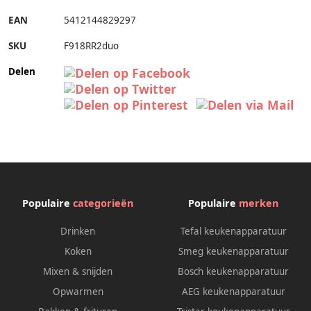
EAN
5412144829297
SKU
F918RR2duo
Delen
Populaire
categorieën
Populaire
merken
Drinken
Tefal keukenapparatuur
Koken
Smeg keukenapparatuur
Mixen & snijden
Bosch keukenapparatuur
Opwarmen
AEG keukenapparatuur