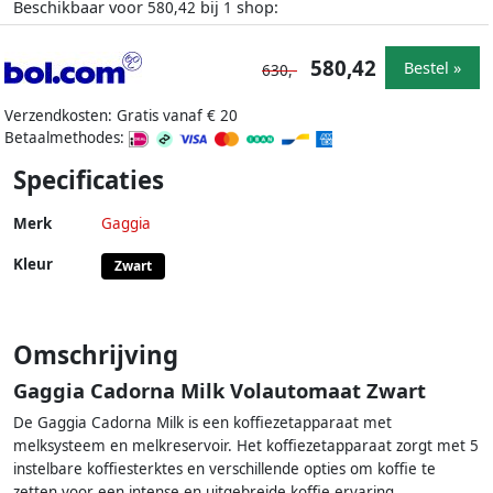
Beschikbaar voor
bij
shop:
580,42
1
580,42
Bestel »
630,-
Verzendkosten: Gratis vanaf € 20
Betaalmethodes:
Specificaties
Merk
Gaggia
Kleur
Zwart
Omschrijving
Gaggia Cadorna Milk Volautomaat Zwart
De Gaggia Cadorna Milk is een koffiezetapparaat met
melksysteem en melkreservoir. Het koffiezetapparaat zorgt met 5
instelbare koffiesterktes en verschillende opties om koffie te
zetten voor een intense en uitgebreide koffie ervaring.