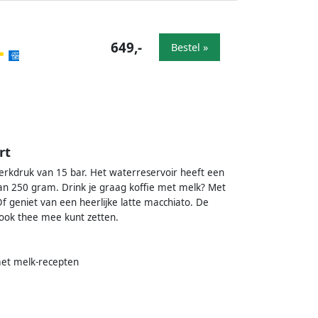
649,-
Bestel »
rt
rkdruk van 15 bar. Het waterreservoir heeft een
van 250 gram. Drink je graag koffie met melk? Met
f geniet van een heerlijke latte macchiato. De
 ook thee mee kunt zetten.
met melk-recepten