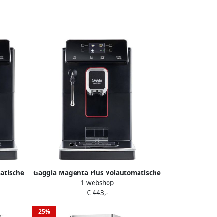
atische
Gaggia Magenta Plus Volautomatische
1 webshop
koffiemachine 15bar 5 programma's
€ 443,-
1.8L waterreservoir Zwart
25%