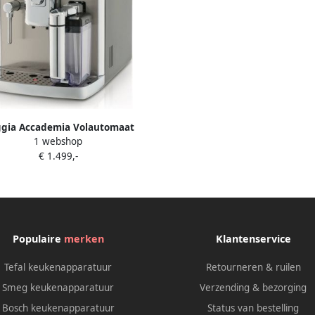
gia Accademia Volautomaat
1 webshop
espressomachine Zilver
€ 1.499,-
Populaire
merken
Klantenservice
Tefal keukenapparatuur
Retourneren & ruilen
Smeg keukenapparatuur
Verzending & bezorging
Bosch keukenapparatuur
Status van bestelling