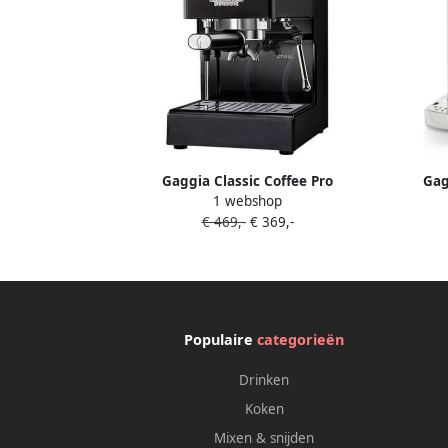
Gaggia Classic Coffee Pro
Gag
1 webshop
Espressomachine Thunder Black
€ 469,-
€ 369,-
Populaire
categorieën
Drinken
Koken
Mixen & snijden