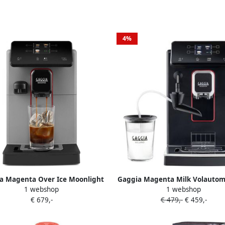
4%
a Magenta Over Ice Moonlight
Gaggia Magenta Milk Volautom
1 webshop
1 webshop
Volautomatische koffiemachine
koffiemachine
€ 679,-
€ 479,-
€ 459,-