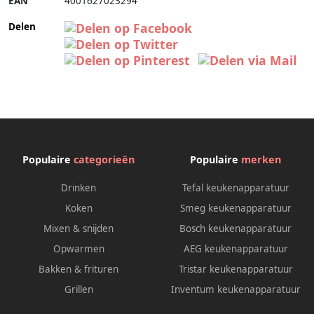
EAN
4001627023294
Delen
Populaire
categorieën
Populaire
merken
Drinken
Tefal keukenapparatuur
Koken
Smeg keukenapparatuur
Mixen & snijden
Bosch keukenapparatuur
Opwarmen
AEG keukenapparatuur
Bakken & frituren
Tristar keukenapparatuur
Grillen
Inventum keukenapparatuur