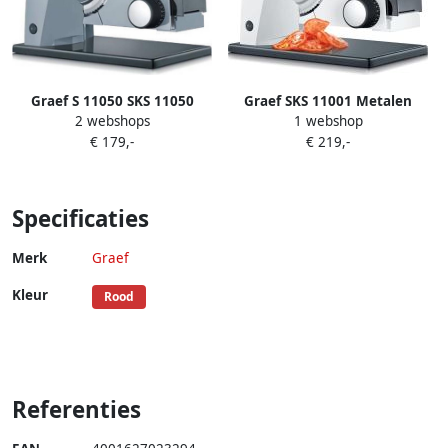
Graef S 11050 SKS 11050
Graef SKS 11001 Metalen
2 webshops
1 webshop
Allessnijder + MiniSlicer
allessnijder Ø 17cm + 170W +
€ 179,-
€ 219,-
Zwart Grijs Metaal 170 W
gekarteld mes
Specificaties
Merk
Graef
Kleur
Rood
Referenties