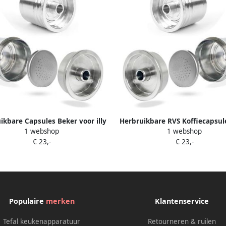
ikbare Capsules Beker voor illy
Herbruikbare RVS Koffiecapsul
1 webshop
1 webshop
spresso Koffiezetapparaat
Nespresso en illy Koffiemac
€ 23,-
€ 23,-
rbruikbare Roestvrijstalen
Duurzame Koffiepads me
Koffiecapsule Schalen
Precisieweegschaal
Populaire
merken
Klantenservice
Tefal keukenapparatuur
Retourneren & ruilen