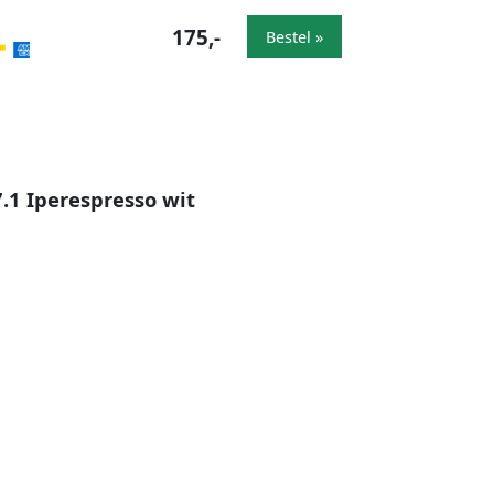
175,-
Bestel »
7.1 Iperespresso wit